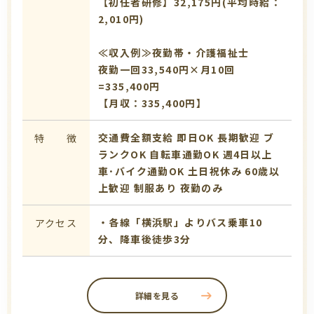
【初任者研修】32,175円(平均時給：
2,010円)
≪収入例≫夜勤帯・介護福祉士
夜勤一回33,540円×月10回
=335,400円
【月収：335,400円】
交通費全額支給
即日OK
長期歓迎
ブ
特 徴
ランクOK
自転車通勤OK
週4日以上
車･バイク通勤OK
土日祝休み
60歳以
上歓迎
制服あり
夜勤のみ
・各線「横浜駅」よりバス乗車10
アクセス
分、降車後徒歩3分
詳細を見る