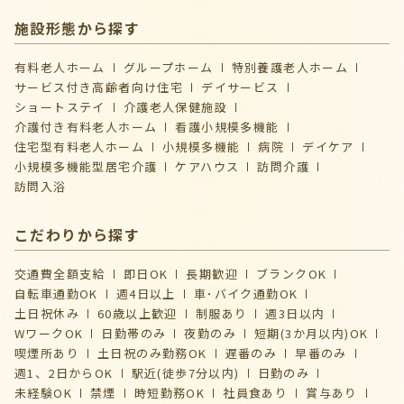
施設形態から探す
有料老人ホーム
グループホーム
特別養護老人ホーム
サービス付き高齢者向け住宅
デイサービス
ショートステイ
介護⽼⼈保健施設
介護付き有料老人ホーム
看護小規模多機能
住宅型有料老人ホーム
小規模多機能
病院
デイケア
⼩規模多機能型居宅介護
ケアハウス
訪問介護
訪問入浴
こだわりから探す
交通費全額支給
即日OK
長期歓迎
ブランクOK
自転車通勤OK
週4日以上
車･バイク通勤OK
土日祝休み
60歳以上歓迎
制服あり
週3日以内
WワークOK
日勤帯のみ
夜勤のみ
短期(3か月以内)OK
喫煙所あり
土日祝のみ勤務OK
遅番のみ
早番のみ
週1、2日からOK
駅近(徒歩7分以内)
日勤のみ
未経験OK
禁煙
時短勤務OK
社員食あり
賞与あり