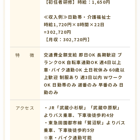
【初任者研修】時給：1,650円
≪収入例≫日勤帯・介護福祉士
時給1,720円×8時間×22日
=302,720円
【月収：302,720円】
交通費全額支給
即日OK
長期歓迎
ブ
特 徴
ランクOK
自転車通勤OK
週4日以上
車･バイク通勤OK
土日祝休み
60歳以
上歓迎
制服あり
週3日以内
Wワーク
OK
日勤帯のみ
遅番のみ
早番のみ
日
勤のみ
・JR「武蔵小杉駅」「武蔵中原駅」
アクセス
よりバス乗車、下車後徒歩約4分
・東急田園都市線「鷺沼駅」よりバス
乗車、下車後徒歩約5分
※車・バイク通勤可能