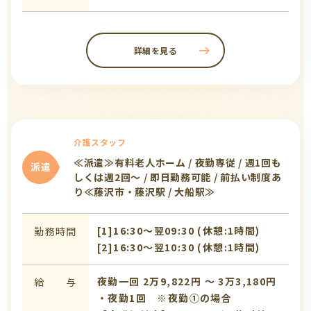
詳細を見る
介護スタッフ
≪派遣≫有料老人ホーム / 夜勤専従 / 週1回も
派遣
しくは週2回～ / 即日勤務可能 / 前払い制度あ
り≪藤沢市・藤沢駅 / 大船駅≫
[1]16:30〜翌09:30 (休憩:1時間)
勤務時間
[2]16:30〜翌10:30 (休憩:1時間)
夜勤一回 2万9,822円 〜 3万3,180円
給 与
・夜勤1回 ※夜勤①の場合