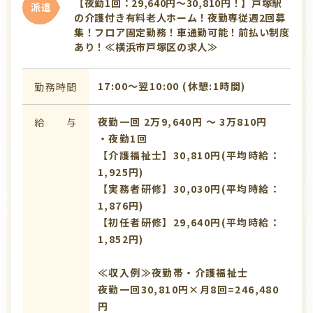
【夜勤1回：29,640円～30,810円！】戸塚駅
派遣
の介護付き有料老人ホーム！夜勤専従週2回募
集！フロア固定勤務！車通勤可能！前払い制度
あり！≪横浜市戸塚区の求人≫
17:00〜翌10:00 (休憩:1時間)
勤務時間
夜勤一回 2万9,640円 〜 3万810円
給 与
・夜勤1回
【介護福祉士】30,810円(平均時給：
1,925円)
【実務者研修】30,030円(平均時給：
1,876円)
【初任者研修】29,640円(平均時給：
1,852円)
≪収入例≫夜勤帯・介護福祉士
夜勤一回30,810円×月8回=246,480
円