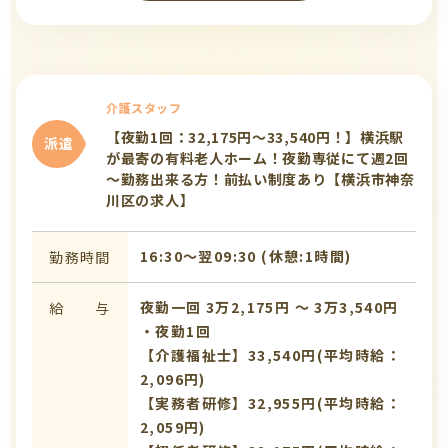
介護スタッフ
【夜勤1回：32,175円～33,540円！】横浜駅
派遣
が最寄の有料老人ホーム！夜勤専従にて週2回
～勤務出来る方！前払い制度あり【横浜市神奈
川区の求人】
16:30〜翌09:30 (休憩:1時間)
勤務時間
夜勤一回 3万2,175円 〜 3万3,540円
給 与
・夜勤1回
【介護福祉士】33,540円(平均時給：
2,096円)
【実務者研修】32,955円(平均時給：
2,059円)