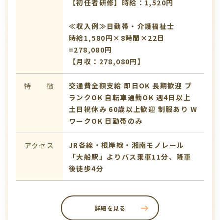
【初任者研修】時給：1,520円
≪収入例≫日勤帯・介護福祉士
時給1,580円×8時間×22日
=278,080円
【月収：278,080円】
交通費全額支給
即日OK
長期歓迎
ブ
特 徴
ランクOK
自転車通勤OK
週4日以上
土日祝休み
60歳以上歓迎
制服あり
W
ワークOK
日勤帯のみ
JR各線・根岸線・湘南モノレール
アクセス
「大船駅」よりバス乗車11分、降車
後徒歩4分
詳細を見る