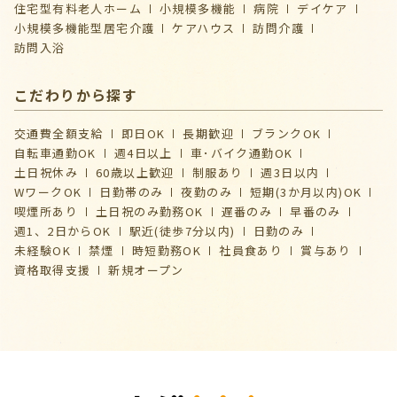
住宅型有料老人ホーム
小規模多機能
病院
デイケア
⼩規模多機能型居宅介護
ケアハウス
訪問介護
訪問入浴
こだわりから探す
交通費全額支給
即日OK
長期歓迎
ブランクOK
自転車通勤OK
週4日以上
車･バイク通勤OK
土日祝休み
60歳以上歓迎
制服あり
週3日以内
WワークOK
日勤帯のみ
夜勤のみ
短期(3か月以内)OK
喫煙所あり
土日祝のみ勤務OK
遅番のみ
早番のみ
週1、2日からOK
駅近(徒歩7分以内)
日勤のみ
未経験OK
禁煙
時短勤務OK
社員食あり
賞与あり
資格取得支援
新規オープン