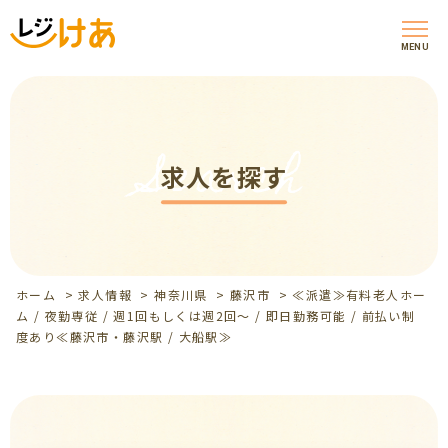
MENU
Search
求人を探す
ホーム
>
求人情報
>
神奈川県
>
藤沢市
>
≪派遣≫有料老人ホー
ム / 夜勤専従 / 週1回もしくは週2回～ / 即日勤務可能 / 前払い制
度あり≪藤沢市・藤沢駅 / 大船駅≫