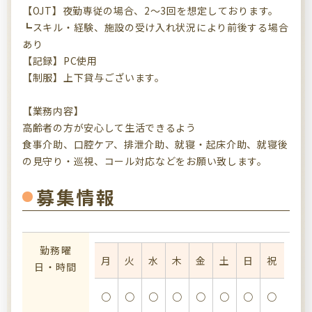
【OJT】夜勤専従の場合、2～3回を想定しております。
┗スキル・経験、施設の受け入れ状況により前後する場合
あり
【記録】PC使用
【制服】上下貸与ございます。
【業務内容】
高齢者の方が安心して生活できるよう
食事介助、口腔ケア、排泄介助、就寝・起床介助、就寝後
の見守り・巡視、コール対応などをお願い致します。
募集情報
勤務曜
月
火
水
木
金
土
日
祝
日・時間
○
○
○
○
○
○
○
○