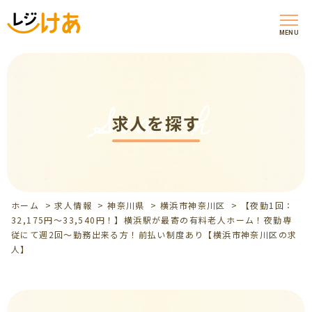
MENU
Search
求人を探す
ホーム
>
求人情報
>
神奈川県
>
横浜市神奈川区
>
【夜勤1回：
32,175円～33,540円！】横浜駅が最寄の有料老人ホーム！夜勤専
従にて週2回～勤務出来る方！前払い制度あり【横浜市神奈川区の求
人】