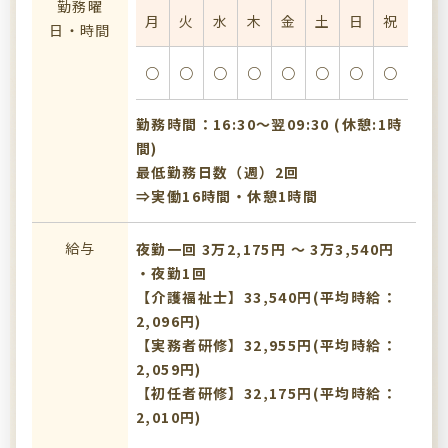
勤務曜
月
火
水
木
金
土
日
祝
日・時間
○
○
○
○
○
○
○
○
勤務時間：16:30〜翌09:30 (休憩:1時
間)
最低勤務日数（週）2回
⇒実働16時間・休憩1時間
給与
夜勤一回 3万2,175円 〜 3万3,540円
・夜勤1回
【介護福祉士】33,540円(平均時給：
2,096円)
【実務者研修】32,955円(平均時給：
2,059円)
【初任者研修】32,175円(平均時給：
2,010円)