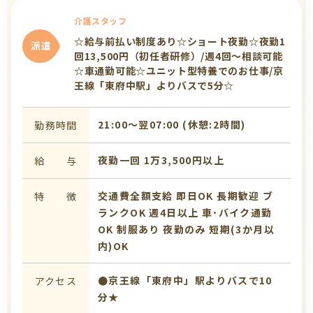
介護スタッフ
☆給与前払い制度あり☆ショート夜勤☆夜勤1
派遣
回13,500円（初任者研修）/週4回～相談可能
☆車通勤可能☆ユニット型特養でのお仕事/京
王線「東府中駅」よりバスで5分☆
21:00〜翌07:00 (休憩:2時間)
勤務時間
夜勤一回 1万3,500円以上
給 与
交通費全額支給
即日OK
長期歓迎
ブ
特 徴
ランクOK
週4日以上
車･バイク通勤
OK
制服あり
夜勤のみ
短期(3か月以
内)OK
●京王線「東府中」駅よりバスで10
アクセス
分★