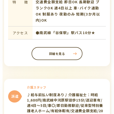
交通費全額支給
即日OK
長期歓迎
ブ
特 徴
ランクOK
週4日以上
車･バイク通勤
OK
制服あり
夜勤のみ
短期(3か月以
内)OK
●南武線「谷保駅」駅バス10分★
アクセス
詳細を見る
介護スタッフ
♪給与前払い制度あり♪介護福祉士：時給
派遣
1,680円/南武線中河原駅徒歩15分/送迎車有/
週4日～5日/車〇/即日勤務歓迎/従来型特別養
護老人ホーム/有給休暇有/交通費全額支給/20