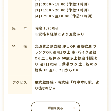
[2]09:00〜18:00 (休憩:1時間)
[3]11:00〜20:00 (休憩:1時間)
[4]17:00〜翌10:00 (休憩:1時間)
時給 1,750円
給 与
※資格や経験により変動あり
交通費全額支給
即日OK
長期歓迎
ブ
特 徴
ランクOK
週4日以上
車･バイク通勤
OK
土日祝休み
60歳以上歓迎
制服あ
り
週3日以内
日勤帯のみ
土日祝のみ
勤務OK
週1、2日からOK
●武蔵野線・南武線「府中本町駅」よ
アクセス
り徒歩8分★
詳細を見る