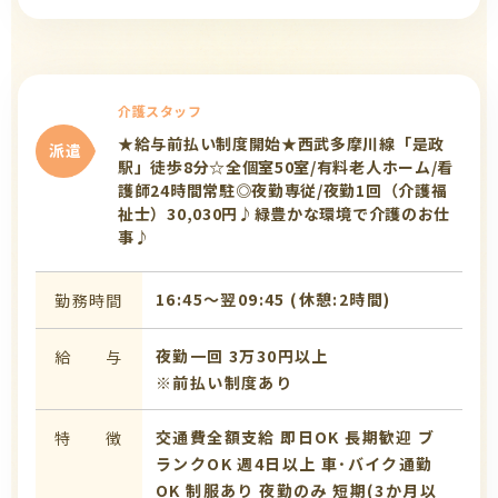
介護スタッフ
★給与前払い制度開始★西武多摩川線「是政
派遣
駅」徒歩8分☆全個室50室/有料老人ホーム/看
護師24時間常駐◎夜勤専従/夜勤1回（介護福
祉士）30,030円♪緑豊かな環境で介護のお仕
事♪
16:45〜翌09:45 (休憩:2時間)
勤務時間
夜勤一回 3万30円以上
給 与
※前払い制度あり
交通費全額支給
即日OK
長期歓迎
ブ
特 徴
ランクOK
週4日以上
車･バイク通勤
OK
制服あり
夜勤のみ
短期(3か月以