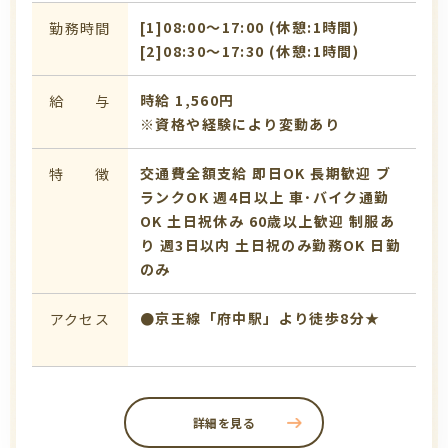
[1]08:00〜17:00 (休憩:1時間)
勤務時間
[2]08:30〜17:30 (休憩:1時間)
時給 1,560円
給 与
※資格や経験により変動あり
交通費全額支給
即日OK
長期歓迎
ブ
特 徴
ランクOK
週4日以上
車･バイク通勤
OK
土日祝休み
60歳以上歓迎
制服あ
り
週3日以内
土日祝のみ勤務OK
日勤
のみ
●京王線「府中駅」より徒歩8分★
アクセス
詳細を見る