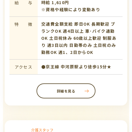
時給 1,610円
給 与
※資格や経験により変動あり
交通費全額支給
即日OK
長期歓迎
ブ
特 徴
ランクOK
週4日以上
車･バイク通勤
OK
土日祝休み
60歳以上歓迎
制服あ
り
週3日以内
日勤帯のみ
土日祝のみ
勤務OK
週1、2日からOK
●京王線 中河原駅より徒歩15分★
アクセス
詳細を見る
介護スタッフ