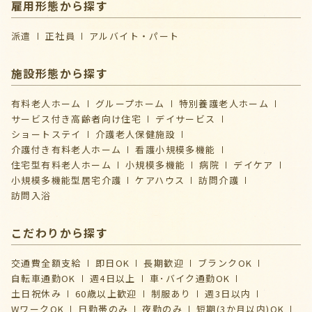
雇用形態から探す
派遣
正社員
アルバイト・パート
施設形態から探す
有料老人ホーム
グループホーム
特別養護老人ホーム
サービス付き高齢者向け住宅
デイサービス
ショートステイ
介護⽼⼈保健施設
介護付き有料老人ホーム
看護小規模多機能
住宅型有料老人ホーム
小規模多機能
病院
デイケア
⼩規模多機能型居宅介護
ケアハウス
訪問介護
訪問入浴
こだわりから探す
交通費全額支給
即日OK
長期歓迎
ブランクOK
自転車通勤OK
週4日以上
車･バイク通勤OK
土日祝休み
60歳以上歓迎
制服あり
週3日以内
WワークOK
日勤帯のみ
夜勤のみ
短期(3か月以内)OK