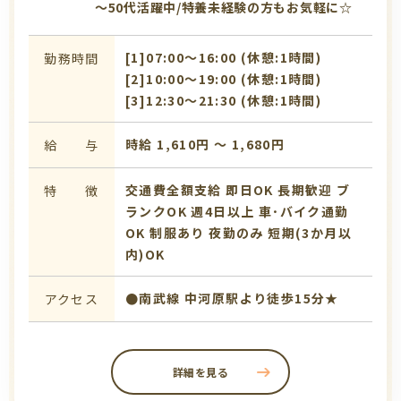
～50代活躍中/特養未経験の方もお気軽に☆
[1]07:00〜16:00 (休憩:1時間)
勤務時間
[2]10:00〜19:00 (休憩:1時間)
[3]12:30〜21:30 (休憩:1時間)
時給 1,610円 〜 1,680円
給 与
交通費全額支給
即日OK
長期歓迎
ブ
特 徴
ランクOK
週4日以上
車･バイク通勤
OK
制服あり
夜勤のみ
短期(3か月以
内)OK
●南武線 中河原駅より徒歩15分★
アクセス
詳細を見る