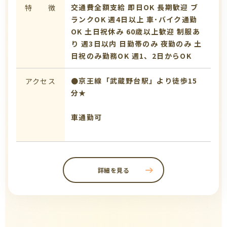
交通費全額支給
即日OK
長期歓迎
ブ
特 徴
ランクOK
週4日以上
車･バイク通勤
OK
土日祝休み
60歳以上歓迎
制服あ
り
週3日以内
日勤帯のみ
夜勤のみ
土
日祝のみ勤務OK
週1、2日からOK
●京王線「武蔵野台駅」より徒歩15
アクセス
分★
車通勤可
詳細を見る