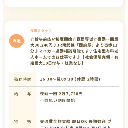
介護スタッフ
☆給与前払い制度開始☆夜勤専従☆夜勤一回最
派遣
大30,240円♪JR南武線「西府駅」より徒歩11
分♪マイカー通勤相談可能です♪住宅型有料老
人ホームでのお仕事です♪【社会保険完備・有
給最大10日付与・残業なし】
16:30〜翌09:30 (休憩:2時間)
勤務時間
夜勤一回 2万7,720円
給 与
※前払い制度開始
交通費全額支給
即日OK
長期歓迎
ブ
特 徴
ランクOK
自転車通勤OK
週4日以上