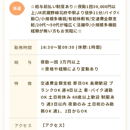
☆給与前払い制度あり☆夜勤1回30,000円以
派遣
上/JR武蔵野線北府中駅より徒歩11分/バイクﾊ
勤〇/小規模多機能/有給休暇有/交通費全額支
給/20代～50代が幅広く活躍中/小規模多機能
経験が無い方もお気軽に☆
16:30〜翌09:30 (休憩:1時間)
勤務時間
夜勤一回 3万円以上
給 与
※資格や経験により変動あり
交通費全額支給
即日OK
長期歓迎
ブ
特 徴
ランクOK
週4日以上
車･バイク通勤
OK
土日祝休み
60歳以上歓迎
制服あ
り
週3日以内
夜勤のみ
土日祝のみ勤
務OK
週1、2日からOK
【アクセス】
アクセス