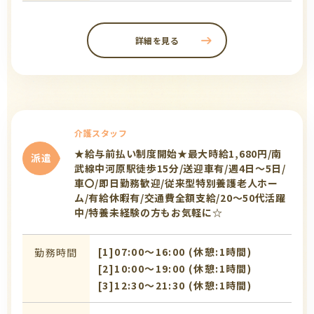
詳細を見る
介護スタッフ
★給与前払い制度開始★最大時給1,680円/南
派遣
武線中河原駅徒歩15分/送迎車有/週4日～5日/
車〇/即日勤務歓迎/従来型特別養護老人ホー
ム/有給休暇有/交通費全額支給/20～50代活躍
中/特養未経験の方もお気軽に☆
[1]07:00〜16:00 (休憩:1時間)
勤務時間
[2]10:00〜19:00 (休憩:1時間)
[3]12:30〜21:30 (休憩:1時間)