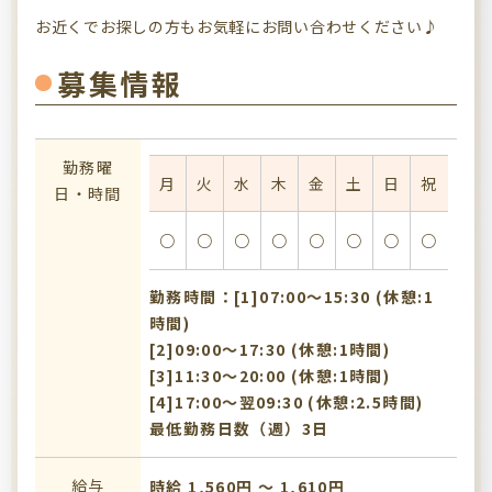
お近くでお探しの方もお気軽にお問い合わせください♪
募集情報
勤務曜
月
火
水
木
金
土
日
祝
日・時間
○
○
○
○
○
○
○
○
勤務時間：[1]07:00〜15:30 (休憩:1
時間)
[2]09:00〜17:30 (休憩:1時間)
[3]11:30〜20:00 (休憩:1時間)
[4]17:00〜翌09:30 (休憩:2.5時間)
最低勤務日数（週）3日
給与
時給 1,560円 〜 1,610円