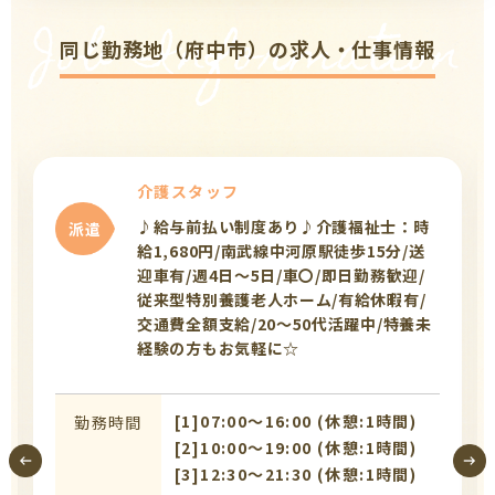
Job Information
同じ勤務地（府中市）の求人・仕事情報
介護スタッフ
♪給与前払い制度あり♪介護福祉士：時
派遣
給1,680円/南武線中河原駅徒歩15分/送
迎車有/週4日～5日/車〇/即日勤務歓迎/
従来型特別養護老人ホーム/有給休暇有/
交通費全額支給/20～50代活躍中/特養未
経験の方もお気軽に☆
[1]07:00〜16:00 (休憩:1時間)
勤務時間
[2]10:00〜19:00 (休憩:1時間)
[3]12:30〜21:30 (休憩:1時間)