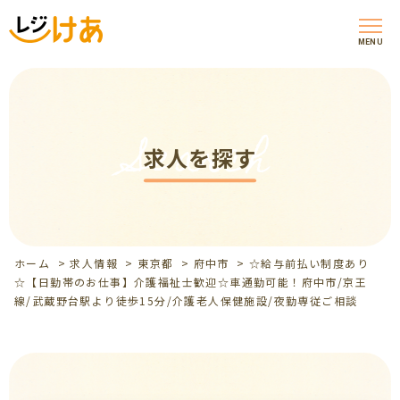
MENU
Search
求人を探す
ホーム
>
求人情報
>
東京都
>
府中市
>
☆給与前払い制度あり
☆【日勤帯のお仕事】介護福祉士歓迎☆車通勤可能！府中市/京王
線/武蔵野台駅より徒歩15分/介護老人保健施設/夜勤専従ご相談