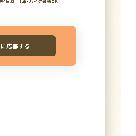
週4日以上
車･バイク通勤OK
人に応募する