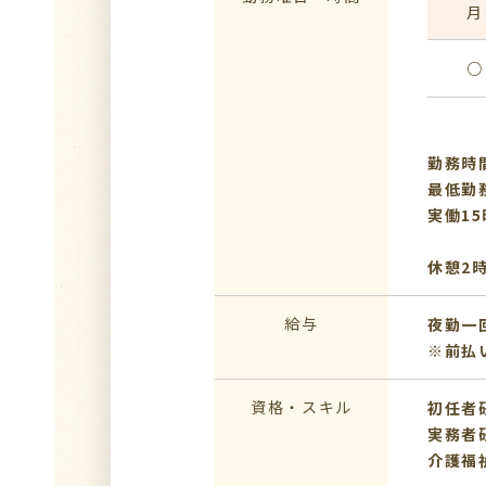
月
○
勤務時間
最低勤
実働1
休憩2
給与
夜勤一回
※前払
資格・スキル
初任者
実務者
介護福