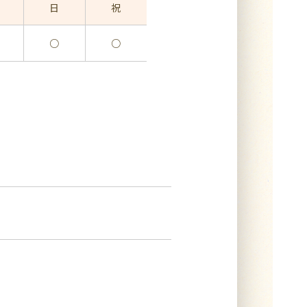
日
祝
○
○