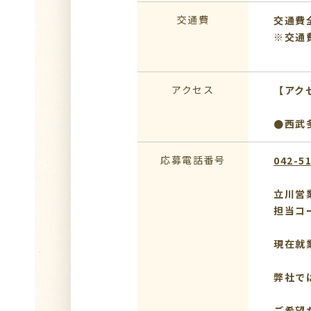
交通費
交通費
※交通
アクセス
【アク
●西武
応募電話番号
042-5
立川営
担当コ
現在就
弊社で
ご希望