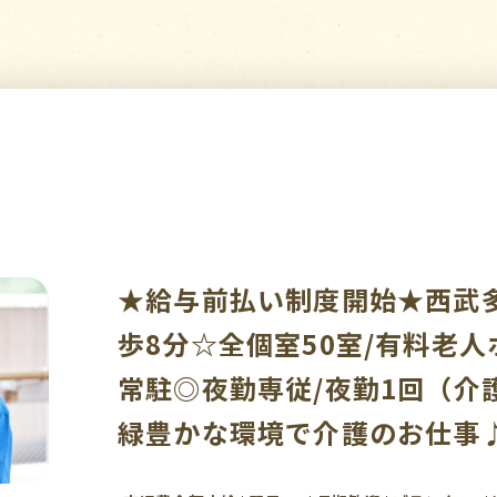
★給与前払い制度開始★西武
歩8分☆全個室50室/有料老人
常駐◎夜勤専従/夜勤1回（介護
緑豊かな環境で介護のお仕事