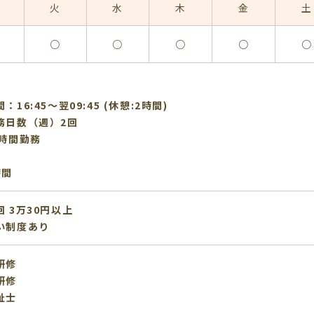
火
水
木
金
土
○
○
○
○
○
：16:45〜翌09:45 (休憩:2時間)
務日数（週）2回
5時間勤務
時間
 3万30円以上
い制度あり
研修
研修
祉士