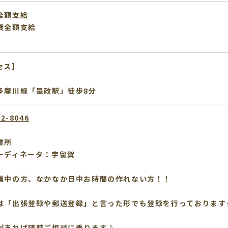
全額支給
費全額支給
セス】
多摩川線「是政駅」徒歩8分
12-8046
業所
ーディネータ：宇留賀
業中の方、なかなか日中お時間の作れない方！！
は「出張登録や郵送登録」と言った形でも登録を行っております
があれば随時ご相談に乗ります♪