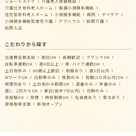
ショートステイ
介護⽼⼈保健施設
介護付き有料老人ホーム
看護小規模多機能
住宅型有料老人ホーム
小規模多機能
病院
デイケア
⼩規模多機能型居宅介護
ケアハウス
訪問介護
訪問入浴
こだわりから探す
交通費全額支給
即日OK
長期歓迎
ブランクOK
自転車通勤OK
週4日以上
車･バイク通勤OK
土日祝休み
60歳以上歓迎
制服あり
週3日以内
WワークOK
日勤帯のみ
夜勤のみ
短期(3か月以内)OK
喫煙所あり
土日祝のみ勤務OK
遅番のみ
早番のみ
週1、2日からOK
駅近(徒歩7分以内)
日勤のみ
未経験OK
禁煙
時短勤務OK
社員食あり
賞与あり
資格取得支援
新規オープン