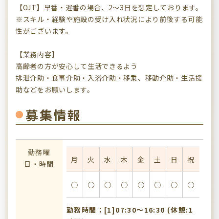
【OJT】早番・遅番の場合、2～3日を想定しております。
※スキル・経験や施設の受け入れ状況により前後する可能
性がございます。
【業務内容】
高齢者の方が安心して生活できるよう
排泄介助・食事介助・入浴介助・移乗、移動介助・生活援
助などをお願いします。
募集情報
勤務曜
月
火
水
木
金
土
日
祝
日・時間
○
○
○
○
○
○
○
○
勤務時間：[1]07:30〜16:30 (休憩:1