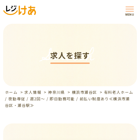
MENU
Search
求人を探す
ホーム
>
求人情報
>
神奈川県
>
横浜市瀬谷区
>
有料老人ホーム
/ 夜勤専従 / 週2回～ / 即日勤務可能 / 前払い制度あり≪横浜市瀬
谷区・瀬谷駅≫