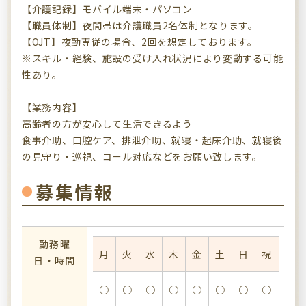
【介護記録】モバイル端末・パソコン
【職員体制】夜間帯は介護職員2名体制となります。
【OJT】夜勤専従の場合、2回を想定しております。
※スキル・経験、施設の受け入れ状況により変動する可能
性あり。
【業務内容】
高齢者の方が安心して生活できるよう
食事介助、口腔ケア、排泄介助、就寝・起床介助、就寝後
の見守り・巡視、コール対応などをお願い致します。
募集情報
勤務曜
月
火
水
木
金
土
日
祝
日・時間
○
○
○
○
○
○
○
○