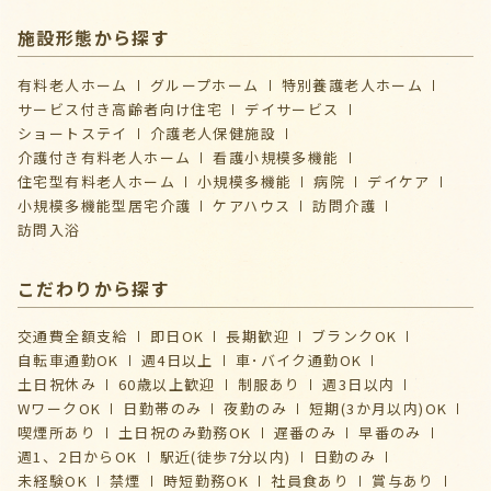
施設形態から探す
有料老人ホーム
グループホーム
特別養護老人ホーム
サービス付き高齢者向け住宅
デイサービス
ショートステイ
介護⽼⼈保健施設
介護付き有料老人ホーム
看護小規模多機能
住宅型有料老人ホーム
小規模多機能
病院
デイケア
⼩規模多機能型居宅介護
ケアハウス
訪問介護
訪問入浴
こだわりから探す
交通費全額支給
即日OK
長期歓迎
ブランクOK
自転車通勤OK
週4日以上
車･バイク通勤OK
土日祝休み
60歳以上歓迎
制服あり
週3日以内
WワークOK
日勤帯のみ
夜勤のみ
短期(3か月以内)OK
喫煙所あり
土日祝のみ勤務OK
遅番のみ
早番のみ
週1、2日からOK
駅近(徒歩7分以内)
日勤のみ
未経験OK
禁煙
時短勤務OK
社員食あり
賞与あり