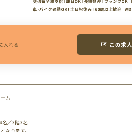
交通費全額支給
即日OK
長期歓迎
ブランクOK
車･バイク通勤OK
土日祝休み
60歳以上歓迎
週
この求
に入れる
ホーム
4名／3階3名
務となります。