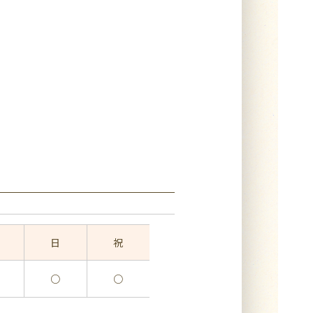
日
祝
○
○