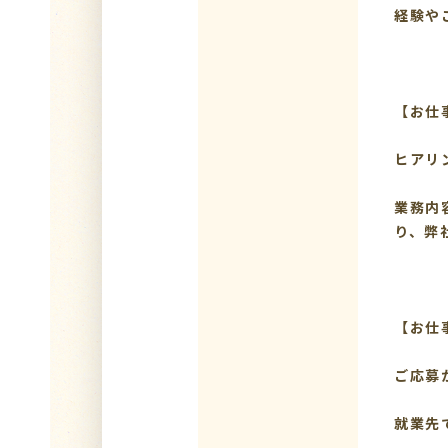
経験や
【お仕
ヒアリ
業務内
り、弊
【お仕
ご応募
就業先