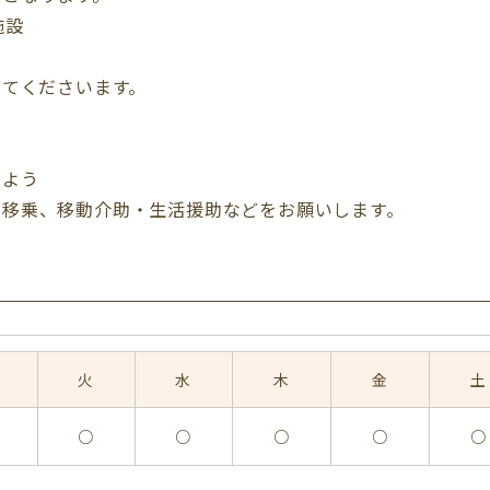
施設
してくださいます。
るよう
・移乗、移動介助・生活援助などをお願いします。
火
水
木
金
土
○
○
○
○
○