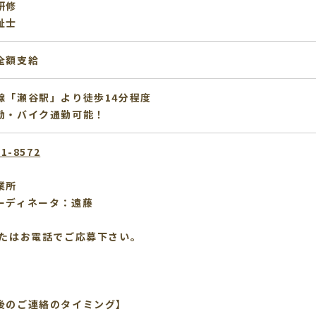
研修
祉士
全額支給
線「瀬谷駅」より徒歩14分程度
勤・バイク通勤可能！
11-8572
業所
ーディネータ：遠藤
またはお電話でご応募下さい。
後のご連絡のタイミング】