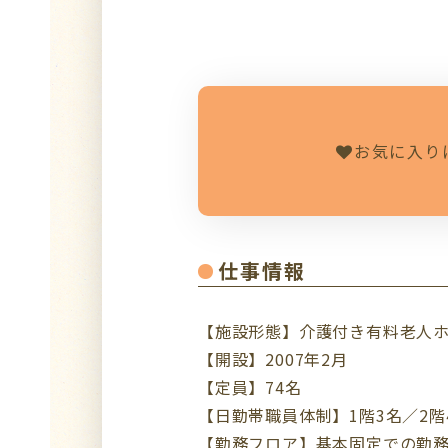
お気に入り
仕事情報
【施設形態】介護付き有料老人
【開設】2007年2月
【定員】74名
【日勤帯職員体制】1階3名／2階
【勤務フロア】基本固定での勤