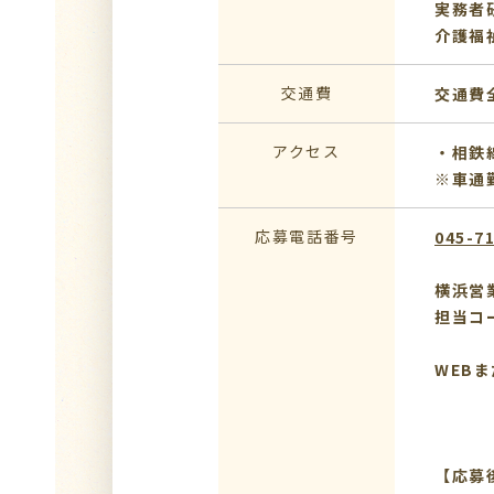
実務者
介護福
交通費
交通費
アクセス
・相鉄
※車通
応募電話番号
045-7
横浜営
担当コ
WEB
【応募