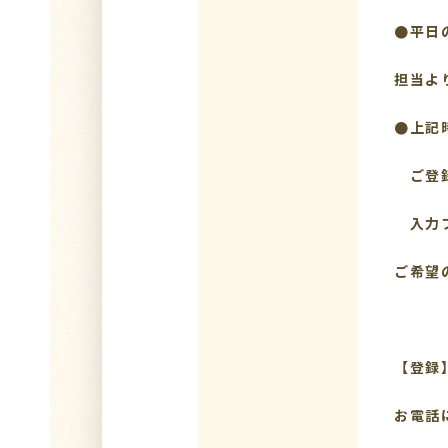
●平日
担当よ
●上記
ご登録
入力フ
ご希望
【登録
お電話