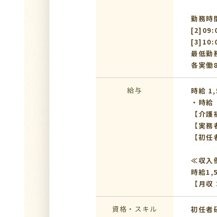
勤務時間：
[2]09
[3]10
最低勤
各実働
給与
時給 1,
・時給
【介護福
【実務者
【初任者
≪収入
時給1,
【月収：
資格・スキル
初任者