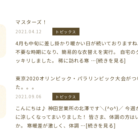
マスターズ！
2021.04.12
トピックス
4月も中旬に差し掛かり暖かい日が続いておりますね
不要な時期になり、簡易的な衣替えを実行。 自宅の
ッキリしました。 稀に訪れる寒 …[続きを見る]
東京2020オリンピック・パラリンピック大会が
た。。。
2021.09.06
トピックス
こんにちは♪ 神田営業所の北澤です＼(^o^)／ 今
に涼しくなってまいりました！ 皆さま、体調の方は
か。 寒暖差が激しく、体調 …[続きを見る]