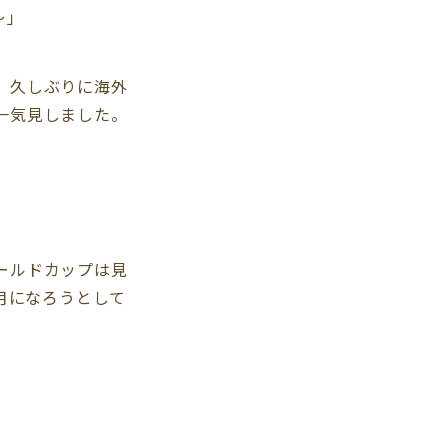
～」
 久しぶりに海外
一気見しました。
ールドカップは見
ヶ月になろうとして