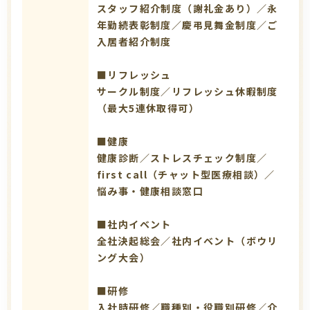
スタッフ紹介制度（謝礼金あり）／永
年勤続表彰制度／慶弔見舞金制度／ご
入居者紹介制度
■リフレッシュ
サークル制度／リフレッシュ休暇制度
（最大5連休取得可）
■健康
健康診断／ストレスチェック制度／
first call（チャット型医療相談）／
悩み事・健康相談窓口
■社内イベント
全社決起総会／社内イベント（ボウリ
ング大会）
■研修
入社時研修／職種別・役職別研修／介