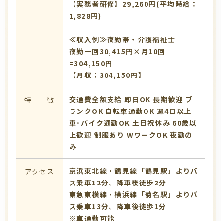
【実務者研修】29,260円(平均時給：
1,828円)
≪収入例≫夜勤帯・介護福祉士
夜勤一回30,415円×月10回
=304,150円
【月収：304,150円】
交通費全額支給
即日OK
長期歓迎
ブ
特 徴
ランクOK
自転車通勤OK
週4日以上
車･バイク通勤OK
土日祝休み
60歳以
上歓迎
制服あり
WワークOK
夜勤の
み
京浜東北線・鶴見線「鶴見駅」よりバ
アクセス
ス乗車12分、降車後徒歩2分
東急東横線・横浜線「菊名駅」よりバ
ス乗車13分、降車後徒歩1分
※車通勤可能