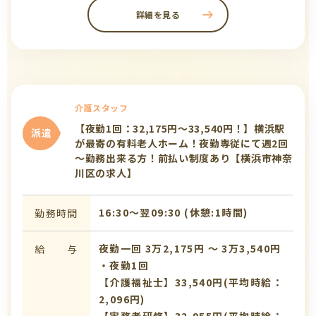
詳細を見る
介護スタッフ
【夜勤1回：32,175円～33,540円！】横浜駅
派遣
が最寄の有料老人ホーム！夜勤専従にて週2回
～勤務出来る方！前払い制度あり【横浜市神奈
川区の求人】
16:30〜翌09:30 (休憩:1時間)
勤務時間
夜勤一回 3万2,175円 〜 3万3,540円
給 与
・夜勤1回
【介護福祉士】33,540円(平均時給：
2,096円)
【実務者研修】32,955円(平均時給：