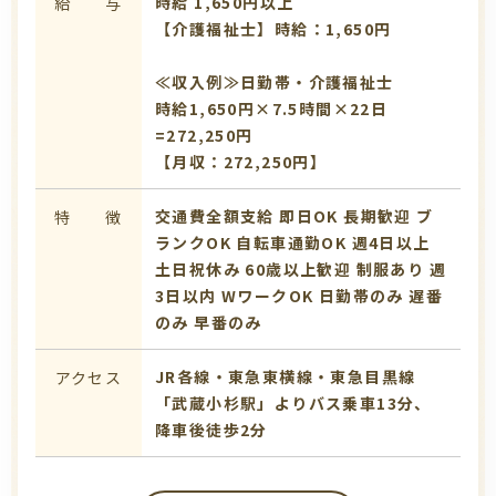
時給 1,650円以上
給 与
【介護福祉士】時給：1,650円
≪収入例≫日勤帯・介護福祉士
時給1,650円×7.5時間×22日
=272,250円
【月収：272,250円】
交通費全額支給
即日OK
長期歓迎
ブ
特 徴
ランクOK
自転車通勤OK
週4日以上
土日祝休み
60歳以上歓迎
制服あり
週
3日以内
WワークOK
日勤帯のみ
遅番
のみ
早番のみ
JR各線・東急東横線・東急目黒線
アクセス
「武蔵小杉駅」よりバス乗車13分、
降車後徒歩2分