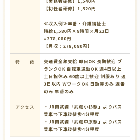
【実務者研修】1,540円
【初任者研修】1,520円
≪収入例≫早番・介護福祉士
時給1,580円×8時間×月22日
=278,080円
【月収：278,080円】
交通費全額支給
即日OK
長期歓迎
ブ
特 徴
ランクOK
自転車通勤OK
週4日以上
土日祝休み
60歳以上歓迎
制服あり
週
3日以内
WワークOK
日勤帯のみ
遅番
のみ
早番のみ
・JR南武線「武蔵小杉駅」よりバス
アクセス
乗車⇒下車後徒歩4分程度
・JR南武線「武蔵中原駅」よりバス
乗車⇒下車後徒歩4分程度