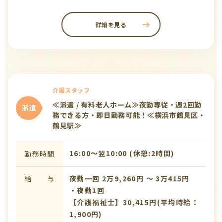
詳細を見る
介護スタッフ
≪派遣 / 有料老人ホーム≫夜勤専従・週2回勤
派遣
務できる方・即日勤務可能！≪横浜市鶴見区・
鶴見駅≫
16:00〜翌10:00 (休憩:2時間)
勤務時間
夜勤一回 2万9,260円 〜 3万415円
給 与
・夜勤1回
【介護福祉士】30,415円(平均時給：
1,900円)