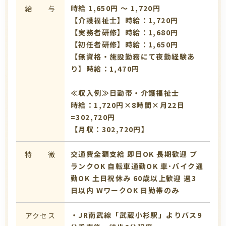
時給 1,650円 〜 1,720円
給 与
【介護福祉士】時給：1,720円
【実務者研修】時給：1,680円
【初任者研修】時給：1,650円
【無資格・施設勤務にて夜勤経験あ
り】時給：1,470円
≪収入例≫日勤帯・介護福祉士
時給：1,720円×8時間×月22日
=302,720円
【月収：302,720円】
交通費全額支給
即日OK
長期歓迎
ブ
特 徴
ランクOK
自転車通勤OK
車･バイク通
勤OK
土日祝休み
60歳以上歓迎
週3
日以内
WワークOK
日勤帯のみ
・JR南武線「武蔵小杉駅」よりバス9
アクセス