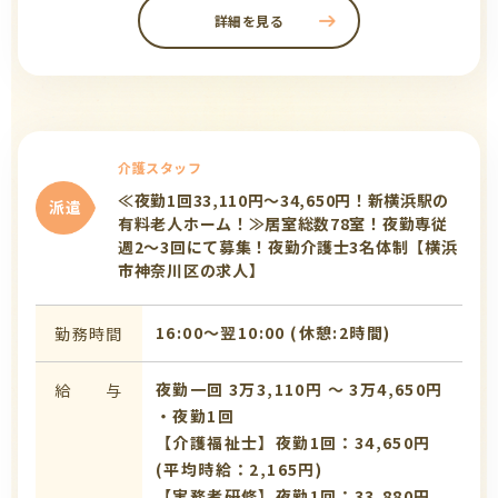
詳細を見る
介護スタッフ
≪夜勤1回33,110円～34,650円！新横浜駅の
派遣
有料老人ホーム！≫居室総数78室！夜勤専従
週2～3回にて募集！夜勤介護士3名体制【横浜
市神奈川区の求人】
16:00〜翌10:00 (休憩:2時間)
勤務時間
夜勤一回 3万3,110円 〜 3万4,650円
給 与
・夜勤1回
【介護福祉士】夜勤1回：34,650円
(平均時給：2,165円)
【実務者研修】夜勤1回：33,880円