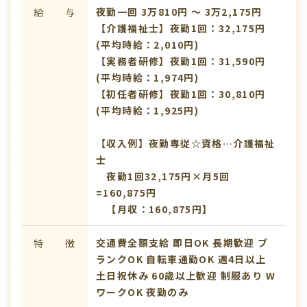
夜勤一回 3万810円 〜 3万2,175円
給 与
【介護福祉士】夜勤1回：32,175円
(平均時給：2,010円)
【実務者研修】夜勤1回：31,590円
(平均時給：1,974円)
【初任者研修】夜勤1回：30,810円
(平均時給：1,925円)
【収入例】夜勤専従☆資格…介護福祉
士
夜勤1回32,175円×月5回
=160,875円
【月収：160,875円】
交通費全額支給
即日OK
長期歓迎
ブ
特 徴
ランクOK
自転車通勤OK
週4日以上
土日祝休み
60歳以上歓迎
制服あり
W
ワークOK
夜勤のみ