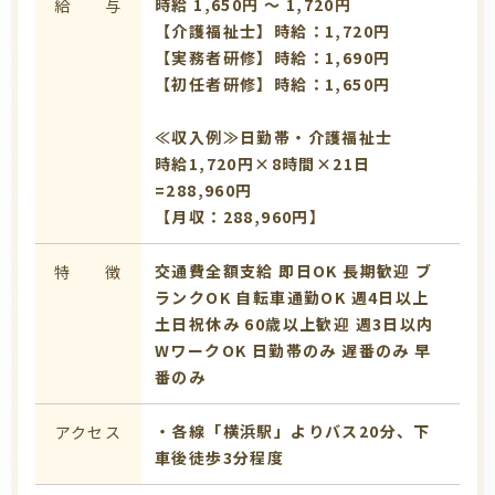
時給 1,650円 〜 1,720円
給 与
【介護福祉士】時給：1,720円
【実務者研修】時給：1,690円
【初任者研修】時給：1,650円
≪収入例≫日勤帯・介護福祉士
時給1,720円×8時間×21日
=288,960円
【月収：288,960円】
交通費全額支給
即日OK
長期歓迎
ブ
特 徴
ランクOK
自転車通勤OK
週4日以上
土日祝休み
60歳以上歓迎
週3日以内
WワークOK
日勤帯のみ
遅番のみ
早
番のみ
・各線「横浜駅」よりバス20分、下
アクセス
車後徒歩3分程度