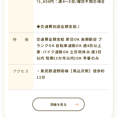
?1,650円：週4～5日/曜日不問の場合
◆交通費別途全額支給♪
交通費全額支給
即日OK
長期歓迎
ブ
特 徴
ランクOK
自転車通勤OK
週4日以上
車･バイク通勤OK
土日祝休み
週3日
以内
短期(3か月以内)OK
早番のみ
・東武鉄道野田線【馬込沢駅】徒歩約
アクセス
12分
詳細を見る