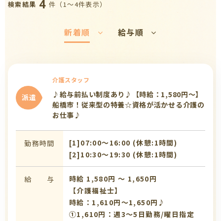
4
件（1〜4件表示）
検索結果
新着順
給与順
介護スタッフ
♪給与前払い制度あり♪【時給：1,580円～】
派遣
船橋市！従来型の特養☆資格が活かせる介護の
お仕事♪
[1]07:00〜16:00 (休憩:1時間)
勤務時間
[2]10:30〜19:30 (休憩:1時間)
時給 1,580円 〜 1,650円
給 与
【介護福祉士】
時給：1,610円～1,650円♪
①1,610円：週3～5日勤務/曜日指定