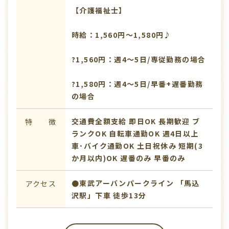
【介護福祉士】
時給：1,560円～1,580円♪
?1,560円：週4～5日/専従勤務の場合
?1,580円：週4～5日/早番+遅番勤務
の場合
交通費全額支給
即日OK
長期歓迎
ブ
特 徴
ランクOK
自転車通勤OK
週4日以上
車･バイク通勤OK
土日祝休み
短期(3
か月以内)OK
遅番のみ
早番のみ
●東武アーバンパークライン 「馬込
アクセス
沢駅」下車 徒歩13分