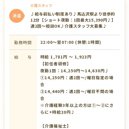
介護スタッフ
♪給与前払い制度あり♪馬込沢駅より徒歩約
派遣
12分【ショート夜勤：1回最大15,390円♪】
週2回～相談OK♪介護スタッフ大募集♪
22:00〜翌07:00 (休憩:1時間)
勤務時間
時給 1,781円 〜 1,923円
給 与
【初任者研修】
夜勤1回：14,250円～14,630円♪
①14,250円：週2回～/曜日指定の場
合
➁14,440円：週2回～/曜日不問の場
合
※介護経験3年以上の方は①～➁にさ
らに+時給20円♪
【介護福祉士】