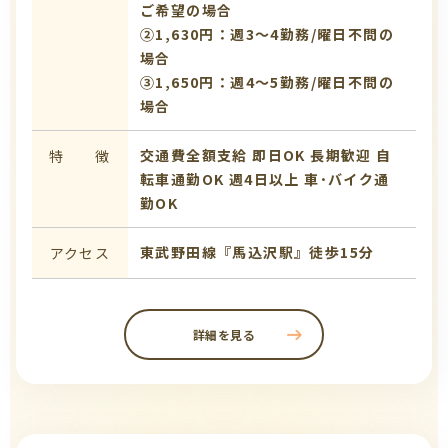
ご希望の場合
➁1,630円：週3～4勤務/曜日不問の
場合
③1,650円：週4～5勤務/曜日不問の
場合
交通費全額支給
即日OK
長期歓迎
自
特 徴
転車通勤OK
週4日以上
車･バイク通
勤OK
東武野田線『馬込沢駅』徒歩15分
アクセス
詳細を見る