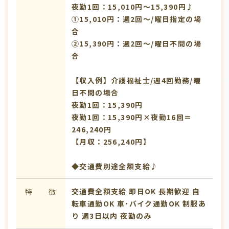
夜勤1回：15,010円～15,390円♪
①15,010円：週2回～/曜日指定の場
合
➁15,390円：週2回～/曜日不問の場
合
【収入例】介護福祉士/週4回勤務/曜
日不問の場合
夜勤1回：15,390円
夜勤1回：15,390円×夜勤16回＝
246,240円
【月収：256,240円】
◆交通費別途全額支給♪
交通費全額支給
即日OK
長期歓迎
自
特 徴
転車通勤OK
車･バイク通勤OK
制服あ
り
週3日以内
夜勤のみ