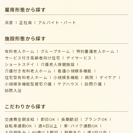
雇用形態から探す
派遣
正社員
アルバイト・パート
施設形態から探す
有料老人ホーム
グループホーム
特別養護老人ホーム
サービス付き高齢者向け住宅
デイサービス
ショートステイ
介護⽼⼈保健施設
介護付き有料老人ホーム
看護小規模多機能
住宅型有料老人ホーム
小規模多機能
病院
デイケア
⼩規模多機能型居宅介護
ケアハウス
訪問介護
訪問入浴
こだわりから探す
交通費全額支給
即日OK
長期歓迎
ブランクOK
自転車通勤OK
週4日以上
車･バイク通勤OK
土日祝休み
60歳以上歓迎
制服あり
週3日以内