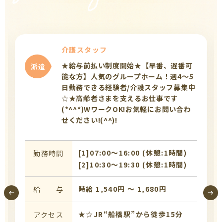
介護スタッフ
★給与前払い制度開始★【早番、遅番可
派遣
能な方】人気のグループホーム！週4～5
日勤務できる経験者/介護スタッフ募集中
☆★高齢者さまを支えるお仕事です
(*^^*)WワークOK!お気軽にお問い合わ
せください!(^^)!
[1]07:00〜16:00 (休憩:1時間)
勤務時間
[2]10:30〜19:30 (休憩:1時間)
時給 1,540円 〜 1,680円
給 与
★☆JR“船橋駅”から徒歩15分
アクセス