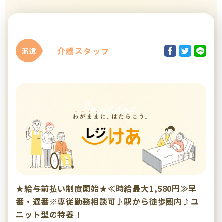
介護スタッフ
派遣
★給与前払い制度開始★≪時給最大1,580円≫早
番・遅番※専従勤務相談可♪駅から徒歩圏内♪ユ
ニット型の特養！