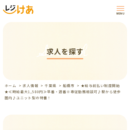
MENU
Search
求人を探す
ホーム
>
求人情報
>
千葉県
>
船橋市
>
★給与前払い制度開始
★≪時給最大1,580円≫早番・遅番※専従勤務相談可♪駅から徒歩
圏内♪ユニット型の特養！