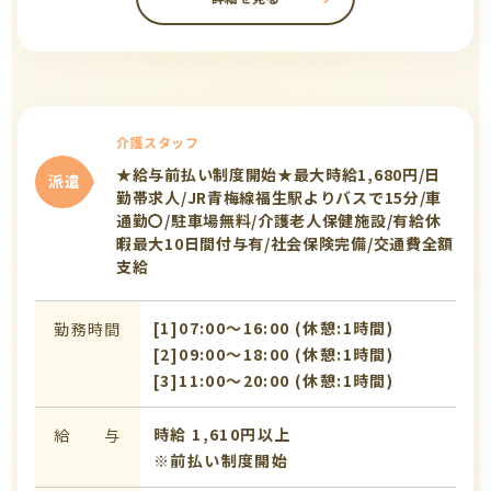
介護スタッフ
★給与前払い制度開始★最大時給1,680円/日
派遣
勤帯求人/JR青梅線福生駅よりバスで15分/車
通勤〇/駐車場無料/介護老人保健施設/有給休
暇最大10日間付与有/社会保険完備/交通費全額
支給
[1]07:00〜16:00 (休憩:1時間)
勤務時間
[2]09:00〜18:00 (休憩:1時間)
[3]11:00〜20:00 (休憩:1時間)
時給 1,610円以上
給 与
※前払い制度開始