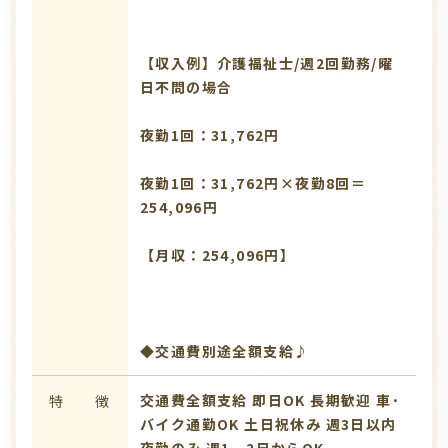
【収入例】介護福祉士/週2回勤務/曜
日不問の場合
夜勤1回：31,762円
夜勤1回：31,762円×夜勤8回＝
254,096円
【月収：254,096円】
◆交通費別途全額支給♪
交通費全額支給
即日OK
長期歓迎
車･
特 徴
バイク通勤OK
土日祝休み
週3日以内
夜勤のみ
週1、2日からOK