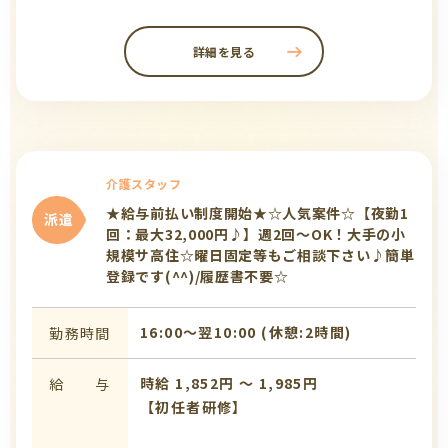
詳細を見る
介護スタッフ
★給与前払い制度開始★☆人気案件☆【夜勤1
派遣
回：最大32,000円♪】週2回～OK！大手の小
規模サ高住☆曜日固定等もご相談下さい♪簡単
登録です(^^)/履歴書不要☆
16:00〜翌10:00 (休憩:2時間)
勤務時間
時給 1,852円 〜 1,985円
給 与
【初任者研修】