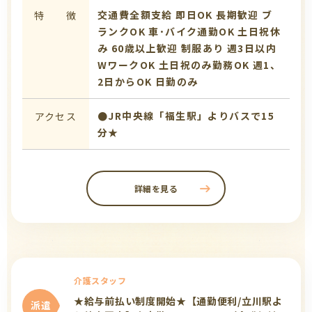
交通費全額支給
即日OK
長期歓迎
ブ
特 徴
ランクOK
車･バイク通勤OK
土日祝休
み
60歳以上歓迎
制服あり
週3日以内
WワークOK
土日祝のみ勤務OK
週1、
2日からOK
日勤のみ
●JR中央線「福生駅」よりバスで15
アクセス
分★
詳細を見る
介護スタッフ
★給与前払い制度開始★【通勤便利/立川駅よ
派遣