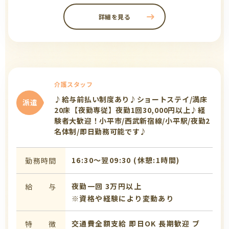
詳細を見る
介護スタッフ
♪給与前払い制度あり♪ショートステイ/満床
派遣
20床【夜勤専従】夜勤1回30,000円以上♪経
験者大歓迎！小平市/西武新宿線/小平駅/夜勤2
名体制/即日勤務可能です♪
16:30〜翌09:30 (休憩:1時間)
勤務時間
夜勤一回 3万円以上
給 与
※資格や経験により変動あり
交通費全額支給
即日OK
長期歓迎
ブ
特 徴