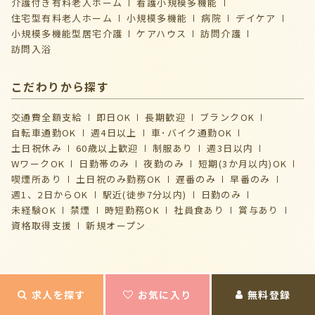
介護付き有料老人ホーム
看護小規模多機能
住宅型有料老人ホーム
小規模多機能
病院
デイケア
⼩規模多機能型居宅介護
ケアハウス
訪問介護
訪問入浴
こだわりから探す
交通費全額支給
即日OK
長期歓迎
ブランクOK
自転車通勤OK
週4日以上
車･バイク通勤OK
土日祝休み
60歳以上歓迎
制服あり
週3日以内
WワークOK
日勤帯のみ
夜勤のみ
短期(3か月以内)OK
喫煙所あり
土日祝のみ勤務OK
遅番のみ
早番のみ
週1、2日からOK
駅近(徒歩7分以内)
日勤のみ
未経験OK
禁煙
時短勤務OK
社員食あり
賞与あり
資格取得支援
新規オープン
求人を探す
お気に入り
無料登録