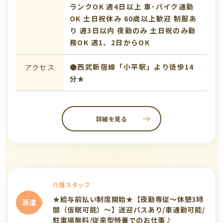
ランクOK
週4日以上
車･バイク通勤
OK
土日祝休み
60歳以上歓迎
制服あ
り
週3日以内
夜勤のみ
土日祝のみ勤
務OK
週1、2日からOK
●西武新宿線「小平駅」より徒歩14
アクセス
分★
詳細を見る
介護スタッフ
★給与前払い制度開始★【夜勤専従～休憩3時
派遣
間（仮眠可能）～】送迎バスあり/車通勤可能/
駐車場無料/従来型特養でのお仕事♪