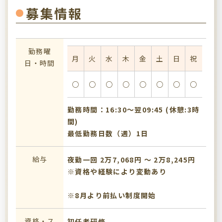
募集情報
勤務曜
月
火
水
木
金
土
日
祝
日・時間
○
○
○
○
○
○
○
○
勤務時間：16:30〜翌09:45 (休憩:3時
間)
最低勤務日数（週）1日
給与
夜勤一回 2万7,068円 〜 2万8,245円
※資格や経験により変動あり
※8月より前払い制度開始
資格・ス
初任者研修