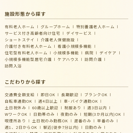
施設形態から探す
有料老人ホーム
グループホーム
特別養護老人ホーム
サービス付き高齢者向け住宅
デイサービス
ショートステイ
介護⽼⼈保健施設
介護付き有料老人ホーム
看護小規模多機能
住宅型有料老人ホーム
小規模多機能
病院
デイケア
⼩規模多機能型居宅介護
ケアハウス
訪問介護
訪問入浴
こだわりから探す
交通費全額支給
即日OK
長期歓迎
ブランクOK
自転車通勤OK
週4日以上
車･バイク通勤OK
土日祝休み
60歳以上歓迎
制服あり
週3日以内
WワークOK
日勤帯のみ
夜勤のみ
短期(3か月以内)OK
喫煙所あり
土日祝のみ勤務OK
遅番のみ
早番のみ
週1、2日からOK
駅近(徒歩7分以内)
日勤のみ