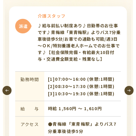
介護スタッフ
♪給与前払い制度あり♪日勤帯のお仕事
派遣
です♪青梅線「東青梅駅」よりバス7分乗
車後徒歩5分/お車での通勤も可能/週3日
～ＯＫ/特別養護老人ホームでのお仕事で
す♪【社会保険完備・有給最大10日付
与・交通費全額支給・残業なし】
[1]07:00〜16:00 (休憩:1時間)
勤務時間
[2]08:30〜17:30 (休憩:1時間)
[3]10:30〜19:30 (休憩:1時間)
時給 1,560円 〜 1,610円
給 与
●青梅線「東青梅駅」よりバス7
アクセス
分乗車後徒歩5分