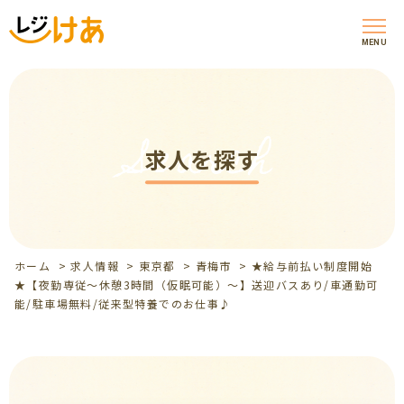
MENU
Search
求人を探す
ホーム
>
求人情報
>
東京都
>
青梅市
>
★給与前払い制度開始
★【夜勤専従～休憩3時間（仮眠可能）～】送迎バスあり/車通勤可
能/駐車場無料/従来型特養でのお仕事♪