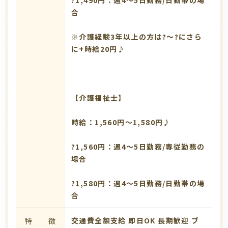
合
※介護経験3年以上の方は?～?にさら
に+時給20円♪
【介護福祉士】
時給：1,560円～1,580円♪
?1,560円：週4～5日勤務/専従勤務の
場合
?1,580円：週4～5日勤務/日勤帯の場
合
交通費全額支給
即日OK
長期歓迎
ブ
特 徴