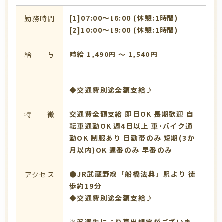
[1]07:00〜16:00 (休憩:1時間)
勤務時間
[2]10:00〜19:00 (休憩:1時間)
時給 1,490円 〜 1,540円
給 与
◆交通費別途全額支給♪
交通費全額支給
即日OK
長期歓迎
自
特 徴
転車通勤OK
週4日以上
車･バイク通
勤OK
制服あり
日勤帯のみ
短期(3か
月以内)OK
遅番のみ
早番のみ
●JR武蔵野線「船橋法典」駅より 徒
アクセス
歩約19分
◆交通費別途全額支給♪
※派遣先により算出規定がございま