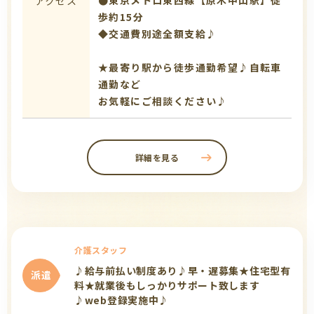
アクセス
歩約15分
◆交通費別途全額支給♪
★最寄り駅から徒歩通勤希望♪自転車
通勤など
お気軽にご相談ください♪
詳細を見る
介護スタッフ
♪給与前払い制度あり♪早・遅募集★住宅型有
派遣
料★就業後もしっかりサポート致します
♪web登録実施中♪