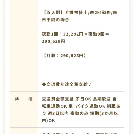
【収入例】介護福祉士/週2回勤務/曜
日不問の場合
夜勤1回：32,292円×夜勤9回＝
290,628円
【月収：290,628円】
◆交通費別途全額支給♪
交通費全額支給
即日OK
長期歓迎
自
特 徴
転車通勤OK
車･バイク通勤OK
制服あ
り
週3日以内
夜勤のみ
短期(3か月以
内)OK