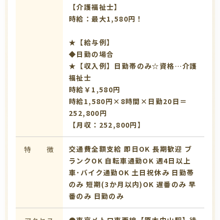
【介護福祉士】
時給：最大1,580円！
★【給与例】
◆日勤の場合
★【収入例】日勤帯のみ☆資格…介護
福祉士
時給￥1,580円
時給1,580円×8時間×日勤20日＝
252,800円
【月収：252,800円】
交通費全額支給
即日OK
長期歓迎
ブ
特 徴
ランクOK
自転車通勤OK
週4日以上
車･バイク通勤OK
土日祝休み
日勤帯
のみ
短期(3か月以内)OK
遅番のみ
早
番のみ
日勤のみ
●東京メトロ東西線【原木中山駅】徒