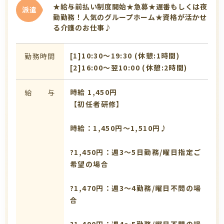
★給与前払い制度開始★急募★遅番もしくは夜
派遣
勤勤務！人気のグループホーム★資格が活かせ
る介護のお仕事♪
[1]10:30〜19:30 (休憩:1時間)
勤務時間
[2]16:00〜翌10:00 (休憩:2時間)
時給 1,450円
給 与
【初任者研修】
時給：1,450円～1,510円♪
?1,450円：週3～5日勤務/曜日指定ご
希望の場合
?1,470円：週3～4勤務/曜日不問の場
合
?1,490円：週4～5勤務/曜日不問の場