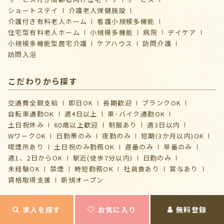
ショートステイ
介護⽼⼈保健施設
介護付き有料老人ホーム
看護小規模多機能
住宅型有料老人ホーム
小規模多機能
病院
デイケア
⼩規模多機能型居宅介護
ケアハウス
訪問介護
訪問入浴
こだわりから探す
交通費全額支給
即日OK
長期歓迎
ブランクOK
自転車通勤OK
週4日以上
車･バイク通勤OK
土日祝休み
60歳以上歓迎
制服あり
週3日以内
WワークOK
日勤帯のみ
夜勤のみ
短期(3か月以内)OK
喫煙所あり
土日祝のみ勤務OK
遅番のみ
早番のみ
週1、2日からOK
駅近(徒歩7分以内)
日勤のみ
未経験OK
禁煙
時短勤務OK
社員食あり
賞与あり
資格取得支援
新規オープン
求人を探す
お気に入り
無料登録