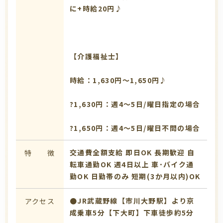
に+時給20円♪
【介護福祉士】
時給：1,630円～1,650円♪
?1,630円：週4～5日/曜日指定の場合
?1,650円：週4～5日/曜日不問の場合
交通費全額支給
即日OK
長期歓迎
自
特 徴
転車通勤OK
週4日以上
車･バイク通
勤OK
日勤帯のみ
短期(3か月以内)OK
●JR武蔵野線【市川大野駅】より京
アクセス
成乗車5分【下大町】下車徒歩約5分