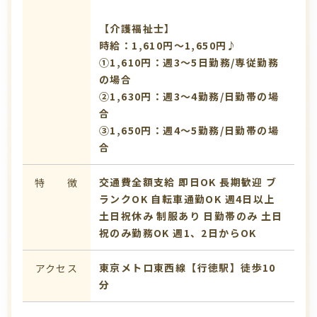
【介護福祉士】
時給：1,610円～1,650円♪
①1,610円：週3～5日勤務/専従勤務
の場合
➁1,630円：週3～4勤務/日勤帯の場
合
③1,650円：週4～5勤務/日勤帯の場
合
交通費全額支給
即日OK
長期歓迎
ブ
特 徴
ランクOK
自転車通勤OK
週4日以上
土日祝休み
制服あり
日勤帯のみ
土日
祝のみ勤務OK
週1、2日からOK
東京メトロ東西線【行徳駅】徒歩10
アクセス
分