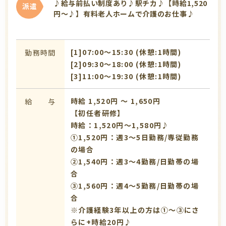
♪給与前払い制度あり♪駅チカ♪【時給1,520
派遣
円～♪】有料老人ホームで介護のお仕事♪
[1]07:00〜15:30 (休憩:1時間)
勤務時間
[2]09:30〜18:00 (休憩:1時間)
[3]11:00〜19:30 (休憩:1時間)
時給 1,520円 〜 1,650円
給 与
【初任者研修】
時給：1,520円～1,580円♪
①1,520円：週3～5日勤務/専従勤務
の場合
➁1,540円：週3～4勤務/日勤帯の場
合
③1,560円：週4～5勤務/日勤帯の場
合
※介護経験3年以上の方は①～③にさ
らに+時給20円♪