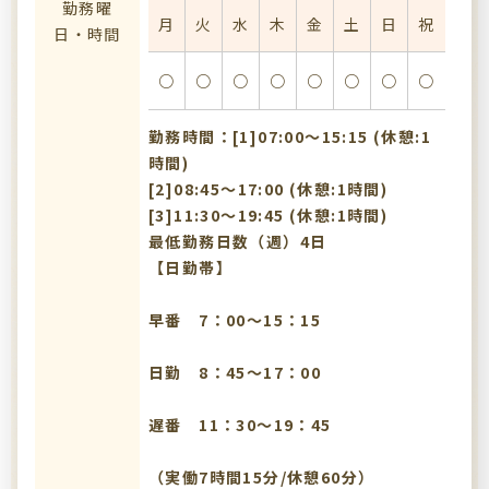
勤務曜
月
火
水
木
金
土
日
祝
日・時間
○
○
○
○
○
○
○
○
勤務時間：[1]07:00〜15:15 (休憩:1
時間)
[2]08:45〜17:00 (休憩:1時間)
[3]11:30〜19:45 (休憩:1時間)
最低勤務日数（週）4日
【日勤帯】
早番 7：00～15：15
日勤 8：45～17：00
遅番 11：30～19：45
（実働7時間15分/休憩60分）