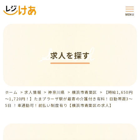
MENU
Search
求人を探す
ホーム
>
求人情報
>
神奈川県
>
横浜市青葉区
>
【時給1,650円
～1,720円！】たまプラーザ駅が最寄の介護付き有料！日勤帯週3～
5日 ！車通勤可！前払い制度有り【横浜市青葉区の求人】