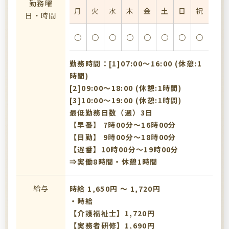
勤務曜
月
火
水
木
金
土
日
祝
日・時間
○
○
○
○
○
○
○
○
勤務時間：[1]07:00〜16:00 (休憩:1
時間)
[2]09:00〜18:00 (休憩:1時間)
[3]10:00〜19:00 (休憩:1時間)
最低勤務日数（週）3日
【早番】 7時00分～16時00分
【日勤】 9時00分～18時00分
【遅番】10時00分～19時00分
⇒実働8時間・休憩1時間
給与
時給 1,650円 〜 1,720円
・時給
【介護福祉士】1,720円
【実務者研修】1,690円