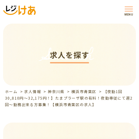
MENU
Search
求人を探す
ホーム
>
求人情報
>
神奈川県
>
横浜市青葉区
>
【夜勤1回
30,810円～32,175円！】たまプラーザ駅の有料！夜勤専従にて週2
回～勤務出来る方募集！【横浜市青葉区の求人】