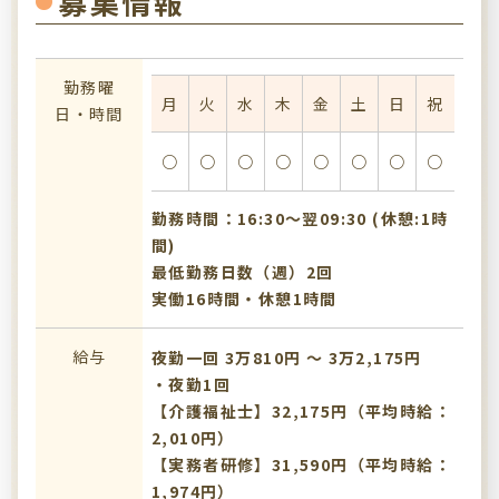
募集情報
勤務曜
月
火
水
木
金
土
日
祝
日・時間
○
○
○
○
○
○
○
○
勤務時間：16:30〜翌09:30 (休憩:1時
間)
最低勤務日数（週）2回
実働16時間・休憩1時間
給与
夜勤一回 3万810円 〜 3万2,175円
・夜勤1回
【介護福祉士】32,175円（平均時給：
2,010円）
【実務者研修】31,590円（平均時給：
1,974円）