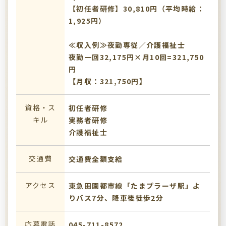
【初任者研修】30,810円（平均時給：
1,925円）
≪収入例≫夜勤専従／介護福祉士
夜勤一回32,175円×月10回=321,750
円
【月収：321,750円】
資格・ス
初任者研修
キル
実務者研修
介護福祉士
交通費
交通費全額支給
アクセス
東急田園都市線「たまプラーザ駅」よ
りバス7分、降車後徒歩2分
応募電話
045-711-8572