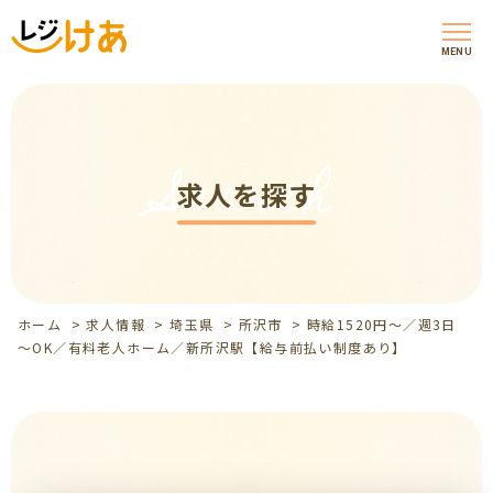
MENU
Search
求人を探す
ホーム
>
求人情報
>
埼玉県
>
所沢市
>
時給1520円～／週3日
～OK／有料老人ホーム／新所沢駅【給与前払い制度あり】