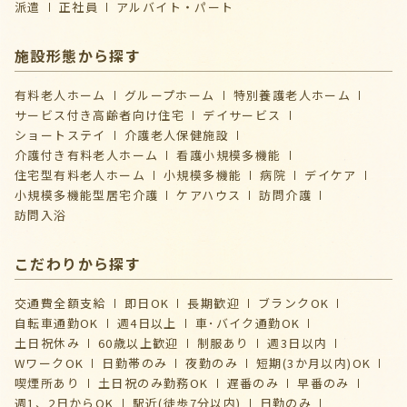
派遣
正社員
アルバイト・パート
施設形態から探す
有料老人ホーム
グループホーム
特別養護老人ホーム
サービス付き高齢者向け住宅
デイサービス
ショートステイ
介護⽼⼈保健施設
介護付き有料老人ホーム
看護小規模多機能
住宅型有料老人ホーム
小規模多機能
病院
デイケア
⼩規模多機能型居宅介護
ケアハウス
訪問介護
訪問入浴
こだわりから探す
交通費全額支給
即日OK
長期歓迎
ブランクOK
自転車通勤OK
週4日以上
車･バイク通勤OK
土日祝休み
60歳以上歓迎
制服あり
週3日以内
WワークOK
日勤帯のみ
夜勤のみ
短期(3か月以内)OK
喫煙所あり
土日祝のみ勤務OK
遅番のみ
早番のみ
週1、2日からOK
駅近(徒歩7分以内)
日勤のみ