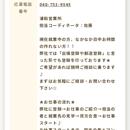
応募電話
048-753-9545
番号
浦和営業所
担当コーディネータ：佐藤
現在就業中の方、なかなか日中お時間
の作れない方！！
弊社では「出張登録や郵送登録」と言
った形でも登録を行っております★
ご希望があれば随時ご相談に乗ります
♪
まずはお気軽にご相談・お問い合わせ
下さい☆
★お仕事の流れ★
弊社に登録→お仕事のご紹介→担当の
者と就業先の見学→双方合意→お仕事
スタート♪
お仕事スタートまで、担当の者とマン