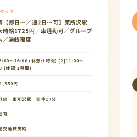
タッフ
【即日～／週2日～可】東所沢駅
時給1725円／車通勤可／グループ
／湯銭程度
7:00〜16:00 (休憩:1時間) [2]11:00〜
0 (休憩:1時間)
,550円
線 東所沢駅 徒歩17分
可
交通費支給