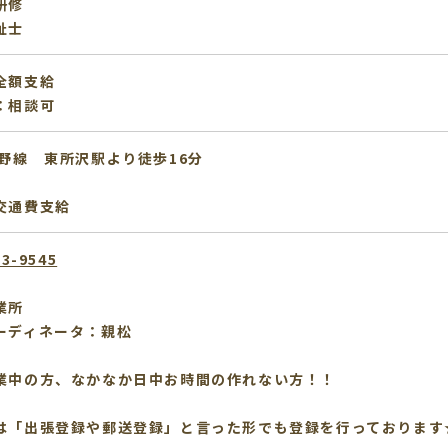
研修
祉士
全額支給
：相談可
蔵野線 東所沢駅より徒歩16分
交通費支給
53-9545
業所
ーディネータ：親松
業中の方、なかなか日中お時間の作れない方！！
は「出張登録や郵送登録」と言った形でも登録を行っております