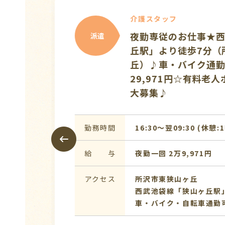
介護スタッフ
夜勤専従のお仕事★西
派遣
丘駅」より徒歩7分（
丘）♪車・バイク通勤
29,971円☆有料老
大募集♪
勤務時間
16:30〜翌09:30 (休憩:1
給 与
夜勤一回 2万9,971円
アクセス
所沢市東狭山ヶ丘
西武池袋線「狭山ヶ丘駅」
車・バイク・自転車通勤可