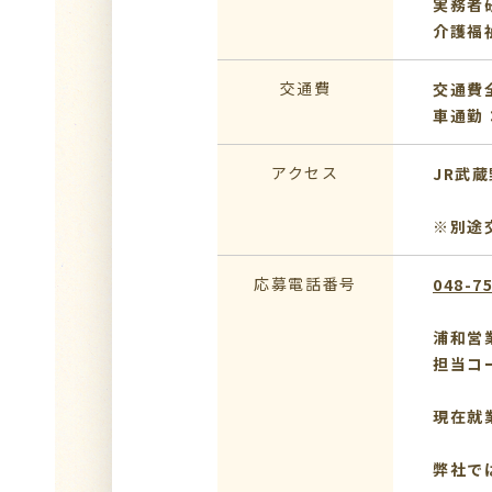
実務者
介護福
交通費
交通費
車通勤
アクセス
JR武
※別途
応募電話番号
048-7
浦和営
担当コ
現在就
弊社で