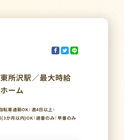
】東所沢駅／最大時給
人ホーム
自転車通勤OK
週4日以上
(3か月以内)OK
遅番のみ
早番のみ