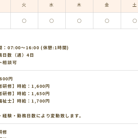
火
水
木
金
土
○
○
○
○
○
：07:00〜16:00 (休憩:1時間)
務日数（週）4日
ト相談可
600円
者研修】時給：1,600円
者研修】時給：1,650円
福祉士】時給：1,700円
・経験・勤務日数により変動致します。
研修