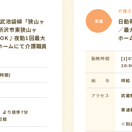
介護ス
武池袋線「狭山ヶ
日勤帯
派遣
所沢市東狭山ヶ
／最大
OK♪夜勤1回最大
ホーム
人ホームにて介護職員
勤務時間
[1]0
20:0
時間)
給 与
時給 1
アクセス
武蔵野
車通勤
より徒歩7分
能
※別途