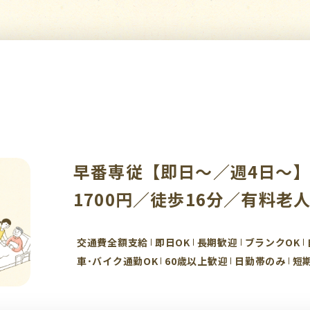
早番専従【即日～／週4日～
1700円／徒歩16分／有料老
交通費全額支給
即日OK
長期歓迎
ブランクOK
車･バイク通勤OK
60歳以上歓迎
日勤帯のみ
短期