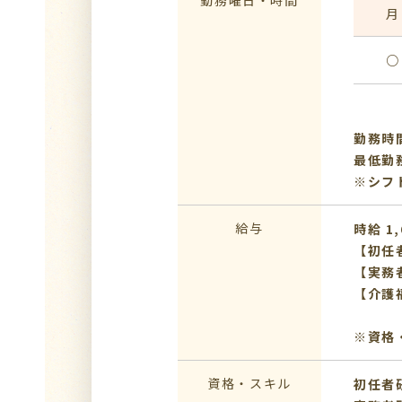
勤務曜日・時間
月
○
勤務時間
最低勤
※シフ
給与
時給 1,
【初任
【実務
【介護
※資格
資格・スキル
初任者