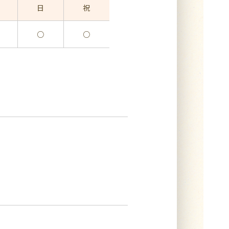
日
祝
○
○