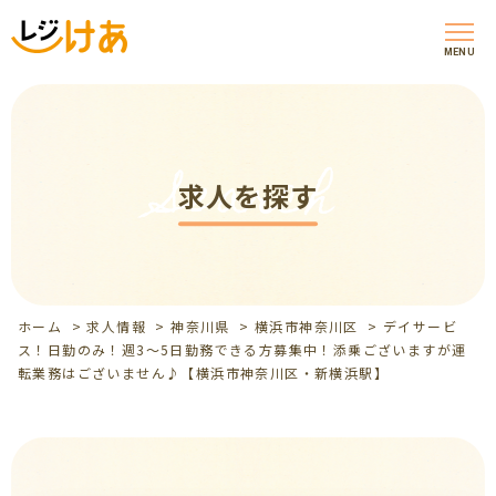
MENU
Search
求人を探す
ホーム
>
求人情報
>
神奈川県
>
横浜市神奈川区
>
デイサービ
ス！日勤のみ！週3～5日勤務できる方募集中！添乗ございますが運
転業務はございません♪【横浜市神奈川区・新横浜駅】