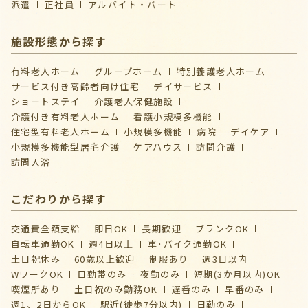
派遣
正社員
アルバイト・パート
施設形態から探す
有料老人ホーム
グループホーム
特別養護老人ホーム
サービス付き高齢者向け住宅
デイサービス
ショートステイ
介護⽼⼈保健施設
介護付き有料老人ホーム
看護小規模多機能
住宅型有料老人ホーム
小規模多機能
病院
デイケア
⼩規模多機能型居宅介護
ケアハウス
訪問介護
訪問入浴
こだわりから探す
交通費全額支給
即日OK
長期歓迎
ブランクOK
自転車通勤OK
週4日以上
車･バイク通勤OK
土日祝休み
60歳以上歓迎
制服あり
週3日以内
WワークOK
日勤帯のみ
夜勤のみ
短期(3か月以内)OK
喫煙所あり
土日祝のみ勤務OK
遅番のみ
早番のみ
週1、2日からOK
駅近(徒歩7分以内)
日勤のみ