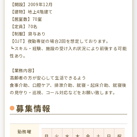
【開設】2009年12月
【建物】地上4階建て
【居室数】70室
【定員】70名
【制服】貸与あり
【OJT】夜勤専従の場合2回を想定しております。
┗スキル・経験、施設の受け入れ状況により前後する可能
性あり。
【業務内容】
高齢者の方が安心して生活できるよう
食事介助、口腔ケア、排泄介助、就寝・起床介助、就寝後
の見守り・巡視、コール対応などをお願い致します。
募集情報
勤務曜
月
火
水
木
金
土
日
祝