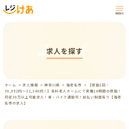
MENU
Search
求人を探す
ホーム
>
求人情報
>
神奈川県
>
海老名市
>
【夜勤1回：
30,992円～32,340円！】有料老人ホームにて実働16時間の夜勤！
月収30万以上可能求人！車・バイク通勤可！前払い制度有り【海老
名市の求人】