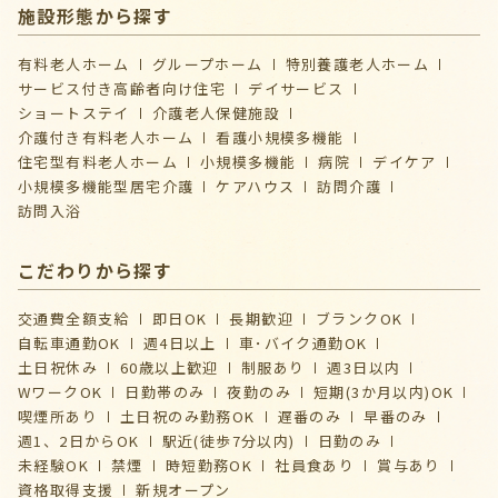
施設形態から探す
有料老人ホーム
グループホーム
特別養護老人ホーム
サービス付き高齢者向け住宅
デイサービス
ショートステイ
介護⽼⼈保健施設
介護付き有料老人ホーム
看護小規模多機能
住宅型有料老人ホーム
小規模多機能
病院
デイケア
⼩規模多機能型居宅介護
ケアハウス
訪問介護
訪問入浴
こだわりから探す
交通費全額支給
即日OK
長期歓迎
ブランクOK
自転車通勤OK
週4日以上
車･バイク通勤OK
土日祝休み
60歳以上歓迎
制服あり
週3日以内
WワークOK
日勤帯のみ
夜勤のみ
短期(3か月以内)OK
喫煙所あり
土日祝のみ勤務OK
遅番のみ
早番のみ
週1、2日からOK
駅近(徒歩7分以内)
日勤のみ
未経験OK
禁煙
時短勤務OK
社員食あり
賞与あり
資格取得支援
新規オープン