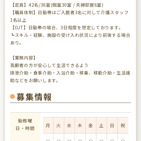
【定員】42名/36室(個室30室 / 夫婦部屋6室)
【職員体制】日勤帯はご入居者3名に対して介護スタッフ
1名以上
【OJT】日勤帯の場合、3日程度を想定しております。
┗スキル・経験、施設の受け入れ状況により前後する場合
あり。
【業務内容】
高齢者の方が安心して生活できるよう
排泄介助・食事介助・入浴介助・移乗、移動介助・生活援
助などをお願いします。
募集情報
勤務曜
月
火
水
木
金
土
日
祝
日・時間