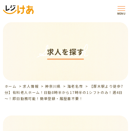
MENU
Search
求人を探す
ホーム
>
求人情報
>
神奈川県
>
海老名市
>
【厚木駅より徒歩7
分】有料老人ホーム！日勤8時半から17時半の1シフトのみ！週4日
～！即日勤務可能！簡単登録・履歴書不要！