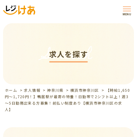
MENU
Search
求人を探す
ホーム
>
求人情報
>
神奈川県
>
横浜市神奈川区
>
【時給1,650
円～1,720円！】鴨居駅が最寄の特養！日勤帯で2シフト以上！週3
～5日勤務出来る方募集！前払い制度あり【横浜市神奈川区の求
人】