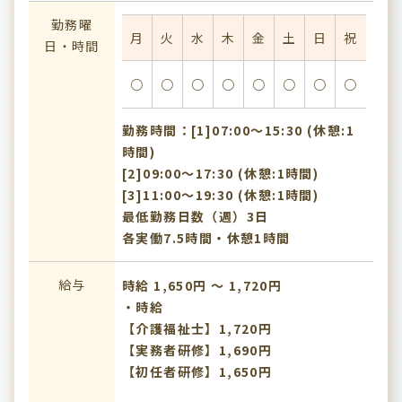
勤務曜
月
火
水
木
金
土
日
祝
日・時間
○
○
○
○
○
○
○
○
勤務時間：[1]07:00〜15:30 (休憩:1
時間)
[2]09:00〜17:30 (休憩:1時間)
[3]11:00〜19:30 (休憩:1時間)
最低勤務日数（週）3日
各実働7.5時間・休憩1時間
給与
時給 1,650円 〜 1,720円
・時給
【介護福祉士】1,720円
【実務者研修】1,690円
【初任者研修】1,650円