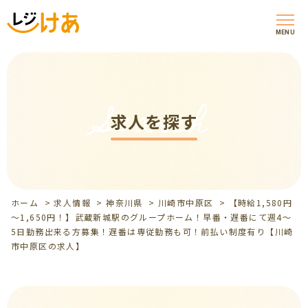
MENU
Search
求人を探す
ホーム
>
求人情報
>
神奈川県
>
川崎市中原区
>
【時給1,580円
～1,650円！】武蔵新城駅のグループホーム！早番・遅番にて週4～
5日勤務出来る方募集！遅番は専従勤務も可！前払い制度有り【川崎
市中原区の求人】