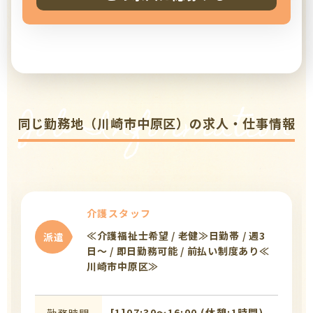
Job Information
同じ勤務地（川崎市中原区）の求人・仕事情報
介護スタッフ
≪介護福祉士希望 / 老健≫日勤帯 / 週3
派遣
日〜 / 即日勤務可能 / 前払い制度あり≪
川崎市中原区≫
[1]07:30〜16:00 (休憩:1時間)