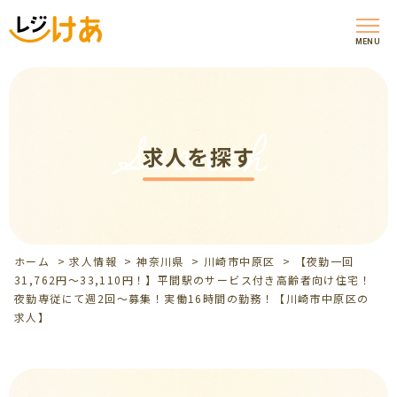
MENU
Search
求人を探す
ホーム
>
求人情報
>
神奈川県
>
川崎市中原区
>
【夜勤一回
31,762円～33,110円！】平間駅のサービス付き高齢者向け住宅！
夜勤専従にて週2回～募集！実働16時間の勤務！【川崎市中原区の
求人】