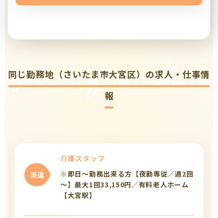
Job Information
同じ勤務地（さいたま市大宮区）の求人・仕事情
報
介護スタッフ
※即日～勤務出来る方【夜勤専従／週2回
派遣
～】最大1回33,150円／有料老人ホーム
【大宮駅】