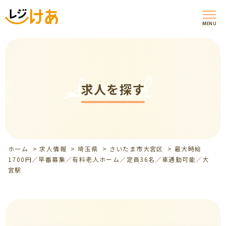
MENU
Search
求人を探す
ホーム
>
求人情報
>
埼玉県
>
さいたま市大宮区
>
最大時給
1700円／早番募集／有料老人ホーム／定員36名／車通勤可能／大
宮駅