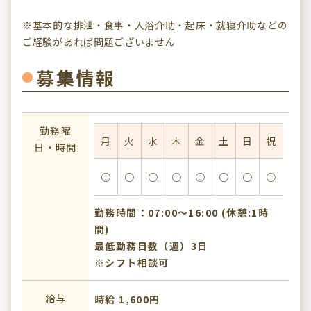
※基本的な排泄・食事・入浴介助・起床・就寝介助などの
ご経験があれば問題ございません
募集情報
勤務曜
月
火
水
木
金
土
日
祝
日・時間
○
○
○
○
○
○
○
○
勤務時間：07:00〜16:00 (休憩:1時
間)
最低勤務日数（週）3日
※シフト相談可
給与
時給 1,600円