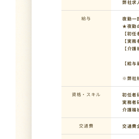
弊社求
給与
夜勤一回
★夜勤
【初任者
【実務者
【介護福
【給与
※弊社
資格・スキル
初任者
実務者
介護福
交通費
交通費