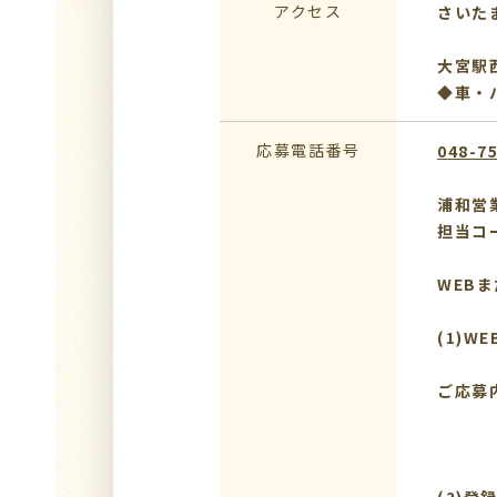
アクセス
さいた
大宮駅
◆車・
応募電話番号
048-7
浦和営
担当コ
WEB
(1)W
ご応募