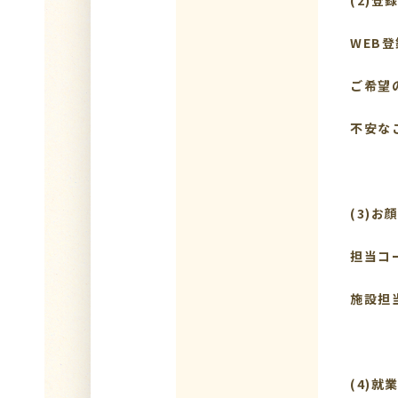
(2)登
WEB
ご希望
不安な
(3)お
担当コ
施設担
(4)就