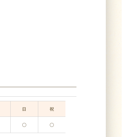
日
祝
○
○