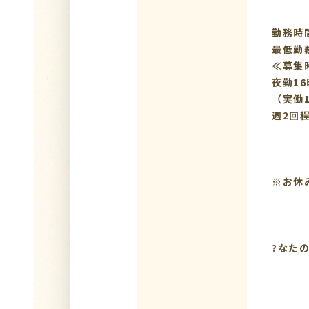
勤務時間
最低勤
≪募集
夜勤16
（実働
週2回
※お休
?なた