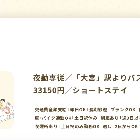
夜勤専従／「大宮」駅よりバ
33150円／ショートステイ
交通費全額支給
即日OK
長期歓迎
ブランクOK
車･バイク通勤OK
土日祝休み
制服あり
週3日以
喫煙所あり
土日祝のみ勤務OK
週1、2日からOK