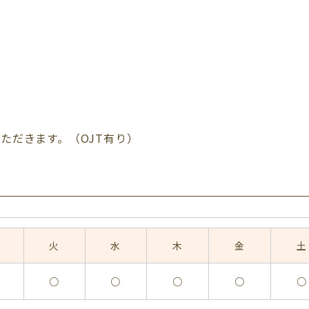
ただきます。（OJT有り）
火
水
木
金
土
○
○
○
○
○