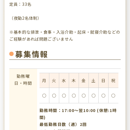
定員：33名
（夜勤2名体制）
※基本的な排泄・食事・入浴介助・起床・就寝介助などの
ご経験があれば問題ございません
募集情報
勤務曜
月
火
水
木
金
土
日
祝
日・時間
○
○
○
○
○
○
○
○
勤務時間：17:00〜翌10:00 (休憩:1時
間)
最低勤務日数（週）2回