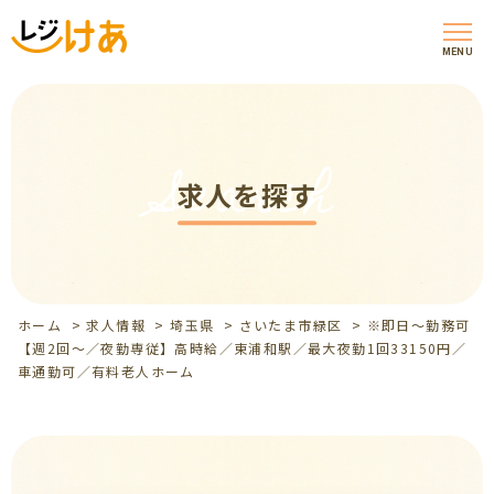
MENU
Search
求人を探す
ホーム
>
求人情報
>
埼玉県
>
さいたま市緑区
>
※即日～勤務可
【週2回～／夜勤専従】高時給／東浦和駅／最大夜勤1回33150円／
車通勤可／有料老人ホーム