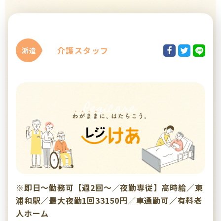
介護スタッフ
派遣
※即日～勤務可【週2回～／夜勤専従】高時給／東
浦和駅／最大夜勤1回33150円／車通勤可／有料老
人ホーム