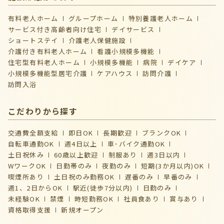
有料老人ホーム
グループホーム
特別養護老人ホーム
サービス付き高齢者向け住宅
デイサービス
ショートステイ
介護⽼⼈保健施設
介護付き有料老人ホーム
看護小規模多機能
住宅型有料老人ホーム
小規模多機能
病院
デイケア
⼩規模多機能型居宅介護
ケアハウス
訪問介護
訪問入浴
こだわりから探す
交通費全額支給
即日OK
長期歓迎
ブランクOK
自転車通勤OK
週4日以上
車･バイク通勤OK
土日祝休み
60歳以上歓迎
制服あり
週3日以内
WワークOK
日勤帯のみ
夜勤のみ
短期(3か月以内)OK
喫煙所あり
土日祝のみ勤務OK
遅番のみ
早番のみ
週1、2日からOK
駅近(徒歩7分以内)
日勤のみ
未経験OK
禁煙
時短勤務OK
社員食あり
賞与あり
資格取得支援
新規オープン