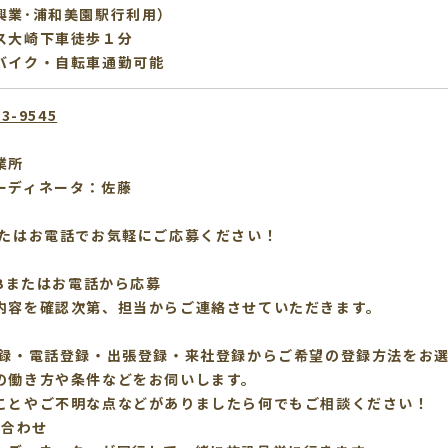
興業･浦和美園駅行利用）
ス大崎下車徒歩１分
バイク・自転車通勤可能
53-9545
業所
ーディネータ：佐藤
またはお電話でお気軽にご応募ください！
EBまたはお電話から応募
内容を確認次第、担当からご連絡させていただきます。
録
登録・電話登録・出張登録・来社登録からご希望の登録方法をお
の働き方や条件などをお伺いします。
ことやご不明な点などがありましたら何でもご相談ください！
顔合わせ