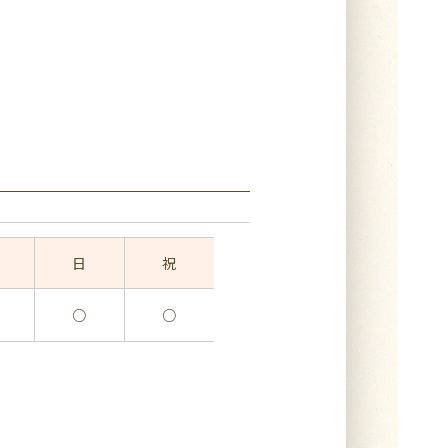
日
祝
○
○