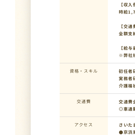
【収入
時給1,
【交通
全額支
【給与
※弊社
資格・スキル
初任者
実務者
介護福
交通費
交通費
◎車通
アクセス
さいた
●京浜