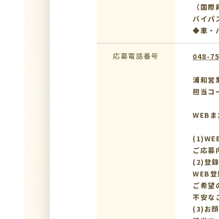
（国際
バイパ
◆車・
応募電話番号
048-7
浦和営
担当コ
WEB
(1)W
ご応募
(2)登
WEB
ご希望
不安な
(3)お