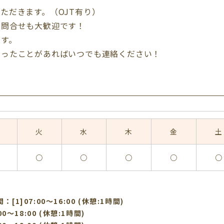
ただきます。（OJT有り）
お問合せも大歓迎です！
ます。
困ったことがあればいつでも連絡ください！
火
水
木
金
土
○
○
○
○
○
[1]07:00〜16:00 (休憩:1時間)
:00〜18:00 (休憩:1時間)