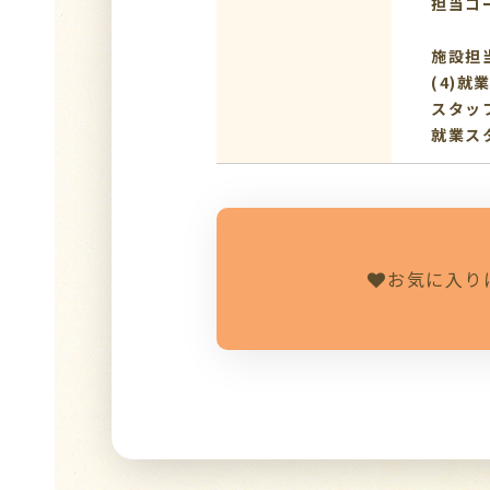
担当コ
施設担
(4)就
スタッ
就業ス
お気に入り