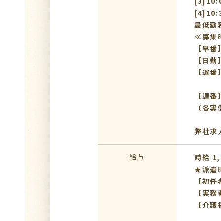
[3]10
[4]10
最低勤
≪募集
【早番】
【日勤】
【遅番】
【遅番】
（各実
弊社求
給与
時給 1,
★派遣
【初任
【実務
【介護