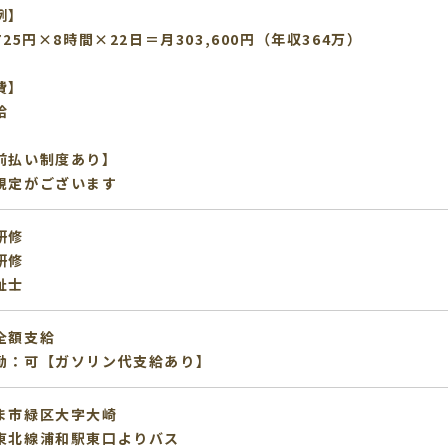
例】
725円×8時間×22日＝月303,600円（年収364万）
費】
給
前払い制度あり】
規定がございます
研修
研修
祉士
全額支給
勤：可【ガソリン代支給あり】
ま市緑区大字大崎
東北線浦和駅東口よりバス