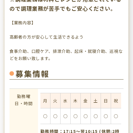
ので調理業務が苦手でもご安心ください。
【業務内容】
高齢者の方が安心して生活できるよう
食事介助、口腔ケア、排泄介助、起床・就寝介助、巡視な
どをお願い致します。
募集情報
勤務曜
月
火
水
木
金
土
日
祝
日・時間
○
○
○
○
○
○
○
○
勤務時間：17:15〜翌10:15 (休憩:2時