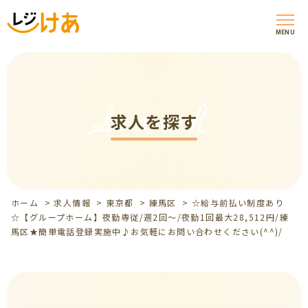
MENU
Search
求人を探す
ホーム
>
求人情報
>
東京都
>
練馬区
>
☆給与前払い制度あり
☆【グループホーム】夜勤専従/週2回～/夜勤1回最大28,512円/練
馬区★簡単電話登録実施中♪お気軽にお問い合わせください(^^)/