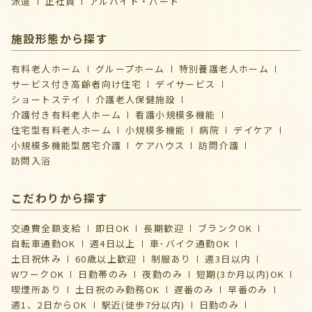
派遣
正社員
アルバイト・パート
施設形態から探す
有料老人ホーム
グループホーム
特別養護老人ホーム
サービス付き高齢者向け住宅
デイサービス
ショートステイ
介護⽼⼈保健施設
介護付き有料老人ホーム
看護小規模多機能
住宅型有料老人ホーム
小規模多機能
病院
デイケア
⼩規模多機能型居宅介護
ケアハウス
訪問介護
訪問入浴
こだわりから探す
交通費全額支給
即日OK
長期歓迎
ブランクOK
自転車通勤OK
週4日以上
車･バイク通勤OK
土日祝休み
60歳以上歓迎
制服あり
週3日以内
WワークOK
日勤帯のみ
夜勤のみ
短期(3か月以内)OK
喫煙所あり
土日祝のみ勤務OK
遅番のみ
早番のみ
週1、2日からOK
駅近(徒歩7分以内)
日勤のみ