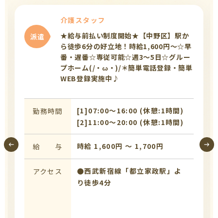
介護スタッフ
★給与前払い制度開始★【中野区】駅か
派遣
ら徒歩6分の好立地！時給1,600円～☆早
番・遅番☆専従可能☆週3～5日☆グルー
プホーム(/・ω・)/＊簡単電話登録・簡単
WEB登録実施中♪
[1]07:00〜16:00 (休憩:1時間)
勤務時間
[2]11:00〜20:00 (休憩:1時間)
時給 1,600円 〜 1,700円
給 与
●西武新宿線「都立家政駅」よ
アクセス
り徒歩4分