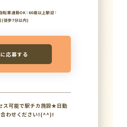
自転車通勤OK
60歳以上歓迎
近(徒歩7分以内)
人に応募する
セス可能で駅チカ施設★日勤
わせください!(^^)!