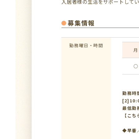
入居者様の生活をサポートしていた
募集情報
勤務曜日・時間
月
○
勤務時間：
[2]10
最低勤
【こち
◆早番／