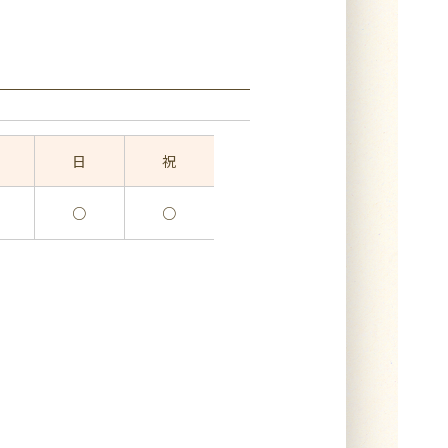
日
祝
○
○
】