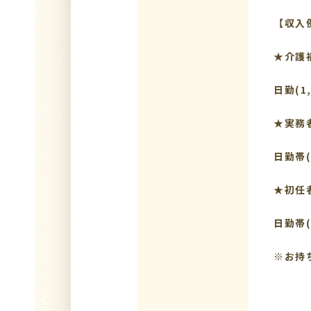
【収入
★介護
日勤(1
★実務
日勤帯(
★初任
日勤帯(
※お持