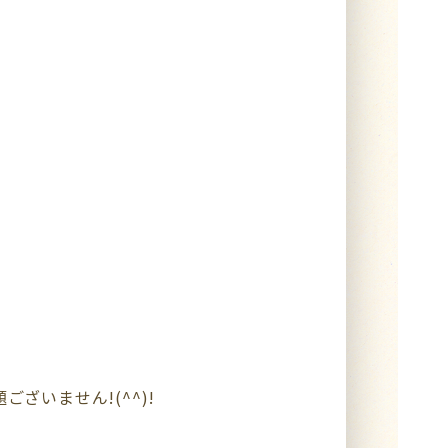
いません!(^^)!