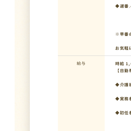
◆遅番／
※早番
お気軽
給与
時給 1,
【日勤
◆介護福
◆実務者
◆初任者