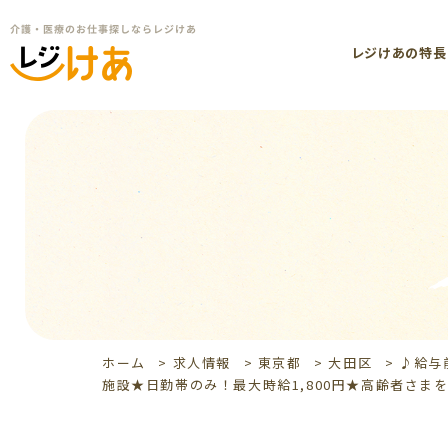
レジけあの特長
ホーム
>
求人情報
>
東京都
>
大田区
>
♪給与
施設★日勤帯のみ！最大時給1,800円★高齢者さまを支