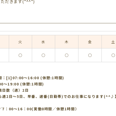
だきます(*^^*)
火
水
木
金
土
○
○
○
○
○
[1]07:00〜16:00 (休憩:1時間)
:00〜19:00 (休憩:1時間)
務日数（週）2日
ら週2日～5日、早番、遅番(日勤帯)でのお仕事になります(^^♪
7：00～16：00(実働8時間／休憩1時間）