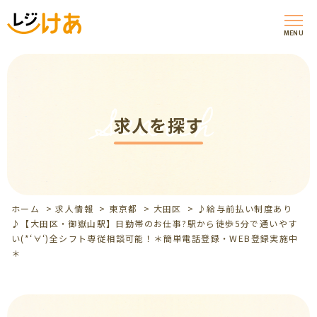
MENU
Search
求人を探す
ホーム
>
求人情報
>
東京都
>
大田区
>
♪給与前払い制度あり
♪【大田区・御嶽山駅】日勤帯のお仕事?駅から徒歩5分で通いやす
い(*‘∀‘)全シフト専従相談可能！＊簡単電話登録・WEB登録実施中
＊