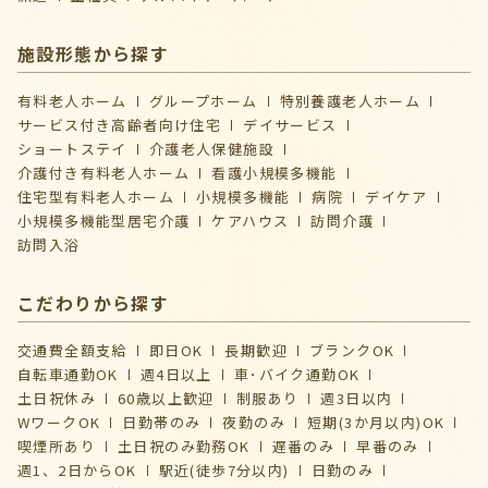
施設形態から探す
有料老人ホーム
グループホーム
特別養護老人ホーム
サービス付き高齢者向け住宅
デイサービス
ショートステイ
介護⽼⼈保健施設
介護付き有料老人ホーム
看護小規模多機能
住宅型有料老人ホーム
小規模多機能
病院
デイケア
⼩規模多機能型居宅介護
ケアハウス
訪問介護
訪問入浴
こだわりから探す
交通費全額支給
即日OK
長期歓迎
ブランクOK
自転車通勤OK
週4日以上
車･バイク通勤OK
土日祝休み
60歳以上歓迎
制服あり
週3日以内
WワークOK
日勤帯のみ
夜勤のみ
短期(3か月以内)OK
喫煙所あり
土日祝のみ勤務OK
遅番のみ
早番のみ
週1、2日からOK
駅近(徒歩7分以内)
日勤のみ