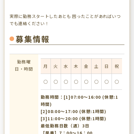
実際に勤務スタートしたあとも 困ったことがあればいつ
でも連絡ください！
募集情報
勤務曜
月
火
水
木
金
土
日
祝
日・時間
○
○
○
○
○
○
○
○
勤務時間：[1]07:00〜16:00 (休憩:1
時間)
[2]08:00〜17:00 (休憩:1時間)
[3]11:00〜20:00 (休憩:1時間)
最低勤務日数（週）3日
【早番】7：00～16：00