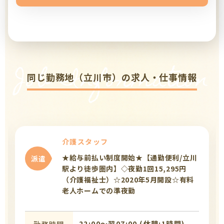
Job Information
同じ勤務地（立川市）の求人・仕事情報
介護スタッフ
★給与前払い制度開始★【通勤便利/立川
派遣
駅より徒歩圏内】◇夜勤1回15,295円
（介護福祉士）☆2020年5月開設☆有料
老人ホームでの準夜勤
22:00〜翌07:00 (休憩:1時間)