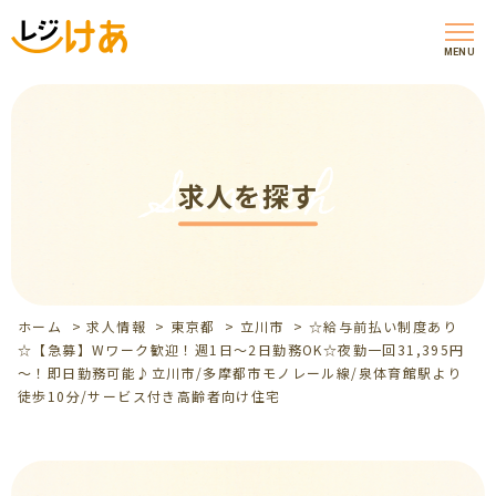
MENU
Search
求人を探す
ホーム
>
求人情報
>
東京都
>
立川市
>
☆給与前払い制度あり
☆【急募】Wワーク歓迎！週1日～2日勤務OK☆夜勤一回31,395円
～！即日勤務可能♪立川市/多摩都市モノレール線/泉体育館駅より
徒歩10分/サービス付き高齢者向け住宅