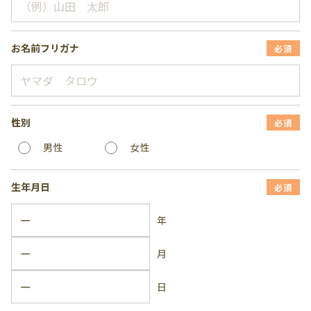
お名前フリガナ
必須
性別
必須
男性
女性
生年月日
必須
年
月
日