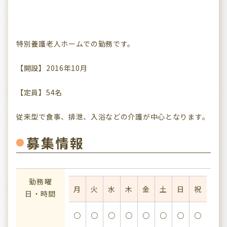
特別養護老人ホームでの勤務です。
【開設】2016年10月
【定員】54名
従来型で食事、排泄、入浴などの介護が中心となります。
募集情報
勤務曜
月
火
水
木
金
土
日
祝
日・時間
○
○
○
○
○
○
○
○