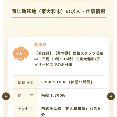
Job Information
同じ勤務地（東大和市）の求人・仕事情報
看護師
アルバ
【看護師】【非常勤】女性スタッフ活躍
イト・
パート
中！日勤（9時～16時）☆東大和市/デ
イサービスでのお仕事
09:00〜16:00 (休憩:1時間)
勤務時間
時給 1,700円
給 与
西武拝島線「東大和市駅」バス9
アクセス
分