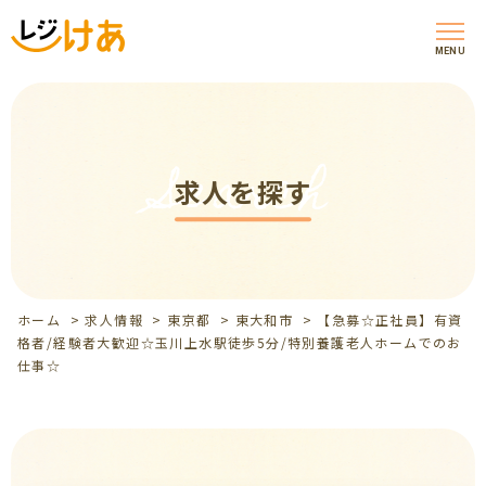
MENU
Search
求人を探す
ホーム
>
求人情報
>
東京都
>
東大和市
>
【急募☆正社員】有資
格者/経験者大歓迎☆玉川上水駅徒歩5分/特別養護老人ホームでのお
仕事☆