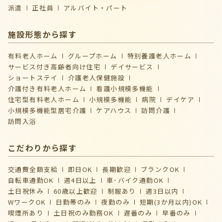
派遣
正社員
アルバイト・パート
施設形態から探す
有料老人ホーム
グループホーム
特別養護老人ホーム
サービス付き高齢者向け住宅
デイサービス
ショートステイ
介護⽼⼈保健施設
介護付き有料老人ホーム
看護小規模多機能
住宅型有料老人ホーム
小規模多機能
病院
デイケア
⼩規模多機能型居宅介護
ケアハウス
訪問介護
訪問入浴
こだわりから探す
交通費全額支給
即日OK
長期歓迎
ブランクOK
自転車通勤OK
週4日以上
車･バイク通勤OK
土日祝休み
60歳以上歓迎
制服あり
週3日以内
WワークOK
日勤帯のみ
夜勤のみ
短期(3か月以内)OK
喫煙所あり
土日祝のみ勤務OK
遅番のみ
早番のみ