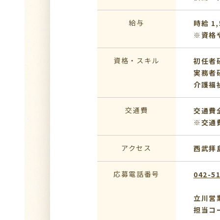
給与
時給 1,
※資格
資格・スキル
初任者
実務者
介護福
交通費
交通費
※交通
アクセス
西武拝
応募電話番号
042-5
立川営
担当コ