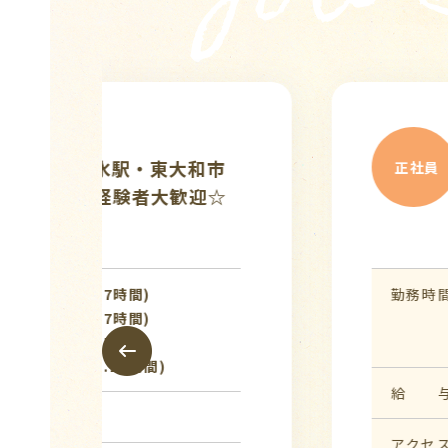
看護師
アルバイ
迎
【看護師】【非常勤】
ト・パート
ー
中！日勤（9時～16時
サービスでのお仕事
勤務時間
09:00〜16:00 (休憩:1時
給 与
時給 1,700円
アクセス
西武拝島線「東大和市駅」