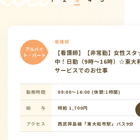
タッフ
前払い制度開始☆】女性スタッフ
の施設です！日勤のみ♪車通勤可
蔵大和駅より徒歩15分/サ高住で
事
0〜18:00 (休憩:1時間)
,650円
摩湖線「武蔵大和駅」より徒歩15分