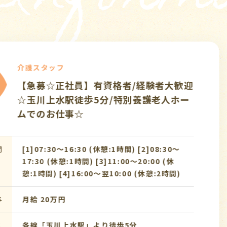
介護ス
女性スタッフ活躍
【給与
派遣
）☆東大和市/デイ
活躍中
能☆武
のお仕
間)
勤務時間
09:0
給 与
時給 1
バス9分
アクセス
西武多