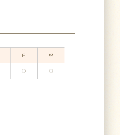
日
祝
○
○