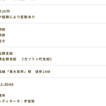
525円
や経験により変動あり
研修
研修
祉士
全額支給
費全額支給 《ガソリン代支給》
島線「東大和市」駅 徒歩20分
12-8046
業所
ーディネータ：宇留賀