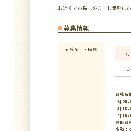
お近くでお探しの方もお気軽に
募集情報
勤務曜日・時間
月
○
勤務時間：
[2]08
[3]10
[4]16
最低勤
夜勤：休