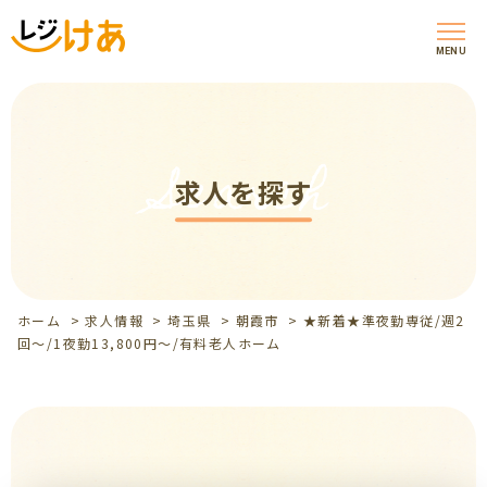
MENU
Search
求人を探す
ホーム
>
求人情報
>
埼玉県
>
朝霞市
>
★新着★準夜勤専従/週2
回～/1夜勤13,800円～/有料老人ホーム