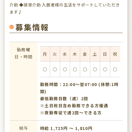
介助 ◆排泄介助 入居者様の生活をサポートしていただき
ます♪
募集情報
勤務曜
月
火
水
木
金
土
日
祝
日・時間
○
○
○
○
○
○
○
○
勤務時間：22:00〜翌07:00 (休憩:1時
間)
最低勤務日数（週）2回
※土日祝日含め勤務できる方優遇
※夜勤専従で週2回～できる方
給与
時給 1,725円 〜 1,810円