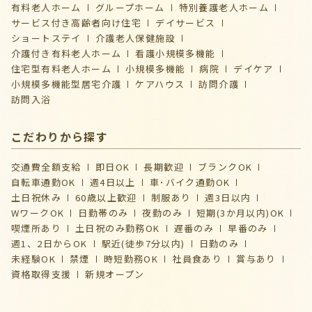
有料老人ホーム
グループホーム
特別養護老人ホーム
サービス付き高齢者向け住宅
デイサービス
ショートステイ
介護⽼⼈保健施設
介護付き有料老人ホーム
看護小規模多機能
住宅型有料老人ホーム
小規模多機能
病院
デイケア
⼩規模多機能型居宅介護
ケアハウス
訪問介護
訪問入浴
こだわりから探す
交通費全額支給
即日OK
長期歓迎
ブランクOK
自転車通勤OK
週4日以上
車･バイク通勤OK
土日祝休み
60歳以上歓迎
制服あり
週3日以内
WワークOK
日勤帯のみ
夜勤のみ
短期(3か月以内)OK
喫煙所あり
土日祝のみ勤務OK
遅番のみ
早番のみ
週1、2日からOK
駅近(徒歩7分以内)
日勤のみ
未経験OK
禁煙
時短勤務OK
社員食あり
賞与あり
資格取得支援
新規オープン