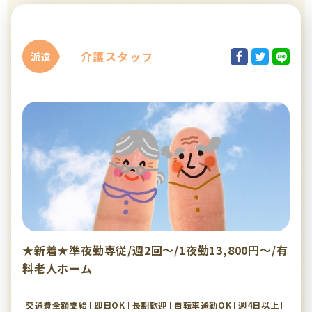
介護スタッフ
派遣
★新着★準夜勤専従/週2回～/1夜勤13,800円～/有
料老人ホーム
交通費全額支給
即日OK
長期歓迎
自転車通勤OK
週4日以上