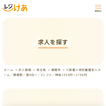
MENU
Search
求人を探す
ホーム
>
求人情報
>
埼玉県
>
朝霞市
>
≪新着≫特別養護老人ホ
ーム／朝霞駅／週4日～／2シフト／時給1550円～1700円