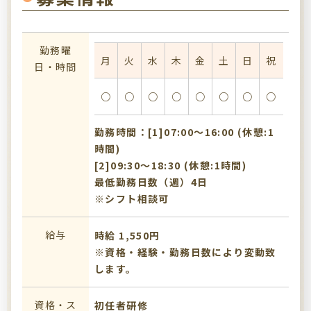
勤務曜
月
火
水
木
金
土
日
祝
日・時間
○
○
○
○
○
○
○
○
勤務時間：[1]07:00〜16:00 (休憩:1
時間)
[2]09:30〜18:30 (休憩:1時間)
最低勤務日数（週）4日
※シフト相談可
給与
時給 1,550円
※資格・経験・勤務日数により変動致
します。
資格・ス
初任者研修