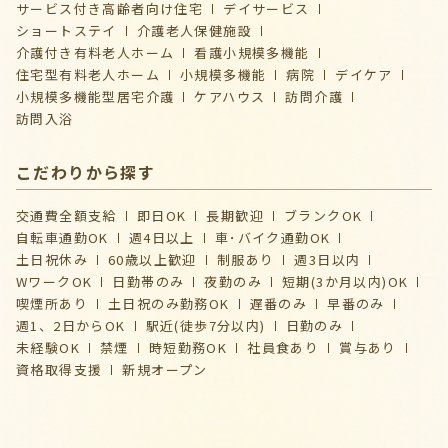
サービス付き高齢者向け住宅
デイサービス
ショートステイ
介護⽼⼈保健施設
介護付き有料老人ホーム
看護小規模多機能
住宅型有料老人ホーム
小規模多機能
病院
デイケア
⼩規模多機能型居宅介護
ケアハウス
訪問介護
訪問入浴
こだわりから探す
交通費全額支給
即日OK
長期歓迎
ブランクOK
自転車通勤OK
週4日以上
車･バイク通勤OK
土日祝休み
60歳以上歓迎
制服あり
週3日以内
WワークOK
日勤帯のみ
夜勤のみ
短期(3か月以内)OK
喫煙所あり
土日祝のみ勤務OK
遅番のみ
早番のみ
週1、2日からOK
駅近(徒歩7分以内)
日勤のみ
未経験OK
禁煙
時短勤務OK
社員食あり
賞与あり
資格取得支援
新規オープン