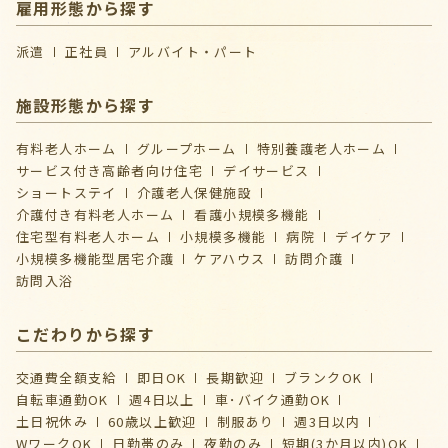
雇用形態から探す
派遣
正社員
アルバイト・パート
施設形態から探す
有料老人ホーム
グループホーム
特別養護老人ホーム
サービス付き高齢者向け住宅
デイサービス
ショートステイ
介護⽼⼈保健施設
介護付き有料老人ホーム
看護小規模多機能
住宅型有料老人ホーム
小規模多機能
病院
デイケア
⼩規模多機能型居宅介護
ケアハウス
訪問介護
訪問入浴
こだわりから探す
交通費全額支給
即日OK
長期歓迎
ブランクOK
自転車通勤OK
週4日以上
車･バイク通勤OK
土日祝休み
60歳以上歓迎
制服あり
週3日以内
WワークOK
日勤帯のみ
夜勤のみ
短期(3か月以内)OK