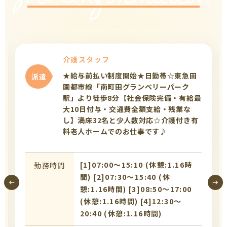
介護スタッフ
★給与前払い制度開始★日勤帯☆東急田
派遣
園都市線「南町田グランベリーパーク
駅」より徒歩8分【社会保険完備・有給最
大10日付与・交通費全額支給・残業な
し】満床32名と少人数対応☆介護付き有
料老人ホームでのお仕事です♪
[1]07:00〜15:10 (休憩:1.16時
勤務時間
間) [2]07:30〜15:40 (休
憩:1.16時間) [3]08:50〜17:00
(休憩:1.16時間) [4]12:30〜
20:40 (休憩:1.16時間)