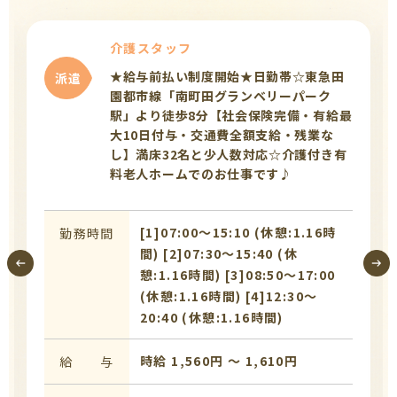
介護スタッフ
★給与前払い制度開始★日勤帯☆東急田
派遣
園都市線「南町田グランベリーパーク
駅」より徒歩8分【社会保険完備・有給最
大10日付与・交通費全額支給・残業な
し】満床32名と少人数対応☆介護付き有
料老人ホームでのお仕事です♪
[1]07:00〜15:10 (休憩:1.16時
勤務時間
間) [2]07:30〜15:40 (休
憩:1.16時間) [3]08:50〜17:00
(休憩:1.16時間) [4]12:30〜
20:40 (休憩:1.16時間)
時給 1,560円 〜 1,610円
給 与