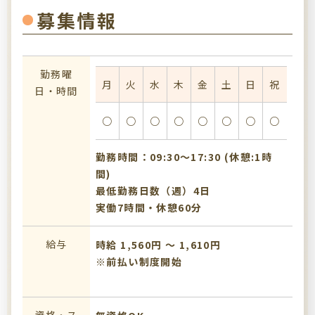
募集情報
勤務曜
月
火
水
木
金
土
日
祝
日・時間
○
○
○
○
○
○
○
○
勤務時間：09:30〜17:30 (休憩:1時
間)
最低勤務日数（週）4日
実働7時間・休憩60分
給与
時給 1,560円 〜 1,610円
※前払い制度開始