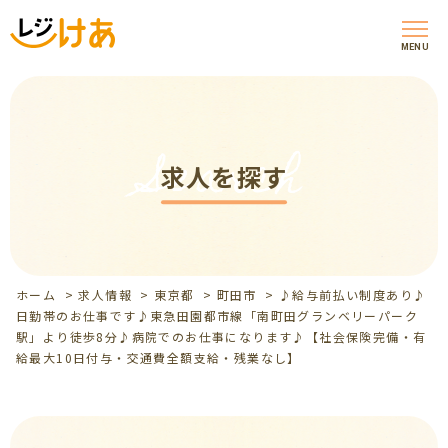
MENU
Search
求人を探す
ホーム
>
求人情報
>
東京都
>
町田市
>
♪給与前払い制度あり♪
日勤帯のお仕事です♪東急田園都市線「南町田グランベリーパーク
駅」より徒歩8分♪病院でのお仕事になります♪【社会保険完備・有
給最大10日付与・交通費全額支給・残業なし】