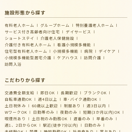
施設形態から探す
有料老人ホーム
グループホーム
特別養護老人ホーム
サービス付き高齢者向け住宅
デイサービス
ショートステイ
介護⽼⼈保健施設
介護付き有料老人ホーム
看護小規模多機能
住宅型有料老人ホーム
小規模多機能
病院
デイケア
⼩規模多機能型居宅介護
ケアハウス
訪問介護
訪問入浴
こだわりから探す
交通費全額支給
即日OK
長期歓迎
ブランクOK
自転車通勤OK
週4日以上
車･バイク通勤OK
土日祝休み
60歳以上歓迎
制服あり
週3日以内
WワークOK
日勤帯のみ
夜勤のみ
短期(3か月以内)OK
喫煙所あり
土日祝のみ勤務OK
遅番のみ
早番のみ
週1、2日からOK
駅近(徒歩7分以内)
日勤のみ
未経験OK
禁煙
時短勤務OK
社員食あり
賞与あり