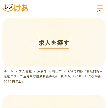
MENU
Search
求人を探す
ホーム
>
求人情報
>
東京都
>
町田市
>
★給与前払い制度開始★
派遣スタッフ活躍中◎成瀬駅徒歩6分・駅チカ/デイサービス◎時給
1560円以上☆