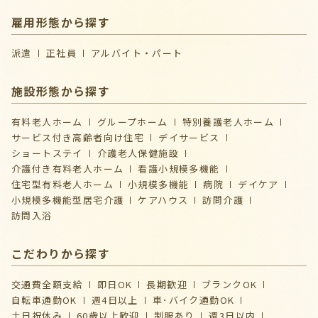
雇用形態から探す
派遣
正社員
アルバイト・パート
施設形態から探す
有料老人ホーム
グループホーム
特別養護老人ホーム
サービス付き高齢者向け住宅
デイサービス
ショートステイ
介護⽼⼈保健施設
介護付き有料老人ホーム
看護小規模多機能
住宅型有料老人ホーム
小規模多機能
病院
デイケア
⼩規模多機能型居宅介護
ケアハウス
訪問介護
訪問入浴
こだわりから探す
交通費全額支給
即日OK
長期歓迎
ブランクOK
自転車通勤OK
週4日以上
車･バイク通勤OK
土日祝休み
60歳以上歓迎
制服あり
週3日以内