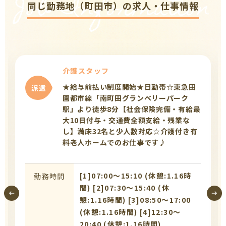
Job Information
同じ勤務地（町田市）の求人・仕事情報
介護スタッフ
★給与前払い制度開始★日勤帯☆東急田
派遣
園都市線「南町田グランベリーパーク
駅」より徒歩8分【社会保険完備・有給最
大10日付与・交通費全額支給・残業な
し】満床32名と少人数対応☆介護付き有
料老人ホームでのお仕事です♪
[1]07:00〜15:10 (休憩:1.16時
勤務時間
間) [2]07:30〜15:40 (休
憩:1.16時間) [3]08:50〜17:00
(休憩:1.16時間) [4]12:30〜
20:40 (休憩:1.16時間)