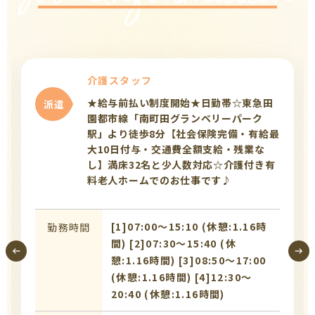
介護スタッフ
★給与前払い制度開始★日勤帯☆東急田
派遣
園都市線「南町田グランベリーパーク
駅」より徒歩8分【社会保険完備・有給最
大10日付与・交通費全額支給・残業な
し】満床32名と少人数対応☆介護付き有
料老人ホームでのお仕事です♪
[1]07:00〜15:10 (休憩:1.16時
勤務時間
間) [2]07:30〜15:40 (休
憩:1.16時間) [3]08:50〜17:00
(休憩:1.16時間) [4]12:30〜
20:40 (休憩:1.16時間)