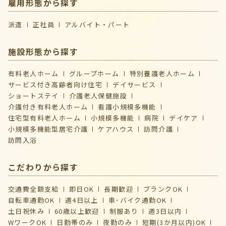
雇用形態から探す
派遣
正社員
アルバイト・パート
施設形態から探す
有料老人ホーム
グループホーム
特別養護老人ホーム
サービス付き高齢者向け住宅
デイサービス
ショートステイ
介護⽼⼈保健施設
介護付き有料老人ホーム
看護小規模多機能
住宅型有料老人ホーム
小規模多機能
病院
デイケア
⼩規模多機能型居宅介護
ケアハウス
訪問介護
訪問入浴
こだわりから探す
交通費全額支給
即日OK
長期歓迎
ブランクOK
自転車通勤OK
週4日以上
車･バイク通勤OK
土日祝休み
60歳以上歓迎
制服あり
週3日以内
WワークOK
日勤帯のみ
夜勤のみ
短期(3か月以内)OK