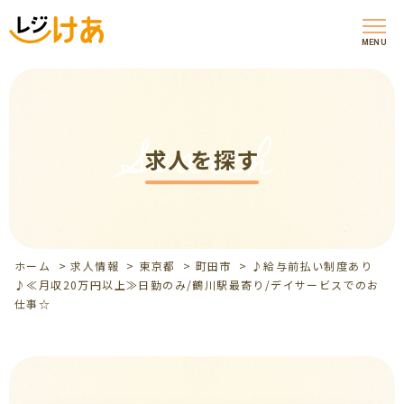
MENU
Search
求人を探す
ホーム
>
求人情報
>
東京都
>
町田市
>
♪給与前払い制度あり
♪≪月収20万円以上≫日勤のみ/鶴川駅最寄り/デイサービスでのお
仕事☆