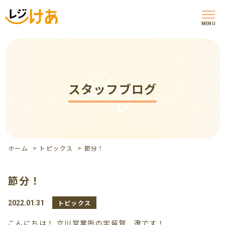
MENU
Blog
スタッフブログ
ホーム
>
トピックス
>
節分！
節分！
トピックス
2022.01.31
こんにちは！ 立川営業所の宇留賀 遼です！