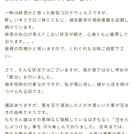
一時は終息かと思った新型コロナウィルスですが、
新しいオミクロン株とともに、過去最多の感染者数を記録し
続けています。
終息の糸口が見えてこない状況が続き、心身ともに疲弊して
おります。。。
皆様の同様かと思いますので、くれぐれもお体ご自愛下さ
い。
さて、そんな状況ではございますが、我が家では少し早めの
「節分」を行いました。
毎年恒例の行事なのですが、私が鬼に扮し、娘から豆を投げ
つけられる日です。
諸説ありますが、鬼を豆で退治した人が大昔にいた事が豆ま
きの由来だそうです。
もちろん娘はその意味など理解しているはずもなく「豆を人
にぶつける」事を 只々楽しんでおりました。 去年までは、
鬼のお面を被ると泣いていたのですが、 今年は満面の笑み