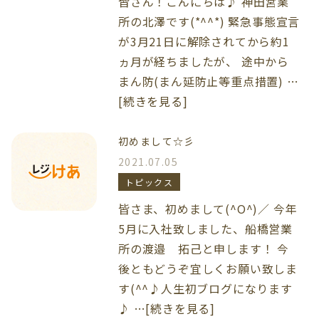
皆さん！こんにちは♪ 神田営業
所の北澤です(*^^*) 緊急事態宣言
が3月21日に解除されてから約1
ヵ月が経ちましたが、 途中から
まん防(まん延防止等重点措置) …
[続きを見る]
初めまして☆彡
2021.07.05
トピックス
皆さま、初めまして(^O^)／ 今年
5月に入社致しました、船橋営業
所の渡邉 拓己と申します！ 今
後ともどうぞ宜しくお願い致しま
す(^^♪人生初ブログになります
♪ …[続きを見る]