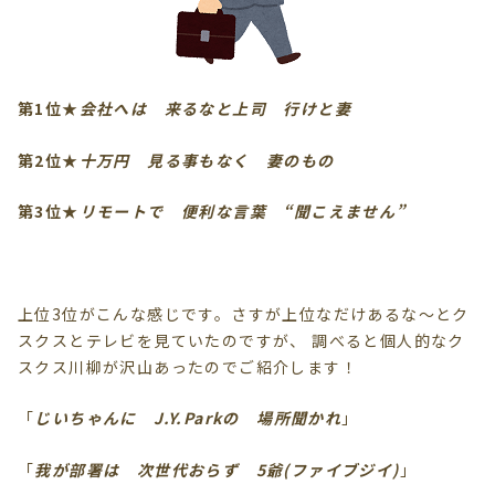
第1位
★
会社へは 来るなと上司 行けと妻
第2位
★
十万円 見る事もなく 妻のもの
第3位
★
リモートで 便利な言葉 “聞こえません”
上位3位がこんな感じです。さすが上位なだけあるな～とク
スクスとテレビを見ていたのですが、 調べると個人的なク
スクス川柳が沢山あったのでご紹介します！
「
じいちゃんに J.Y.Parkの 場所聞かれ
」
「
我が部署は 次世代おらず 5爺(ファイブジイ)
」