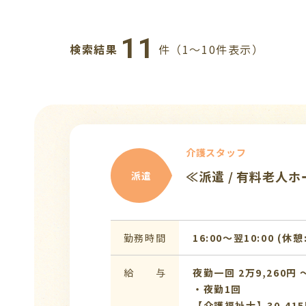
11
検索結果
件（1〜10件表示）
介護スタッフ
≪派遣 / 有料老
派遣
勤務時間
16:00〜翌10:00 (休憩
給 与
夜勤一回 2万9,260円 
・夜勤1回
【介護福祉士】30,415