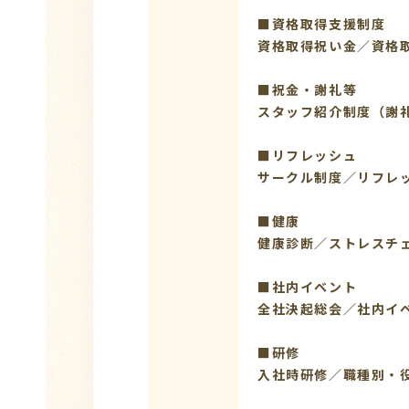
■資格取得支援制度
資格取得祝い金／資格
■祝金・謝礼等
スタッフ紹介制度（謝
■リフレッシュ
サークル制度／リフレ
■健康
健康診断／ストレスチェ
■社内イベント
全社決起総会／社内イ
■研修
入社時研修／職種別・