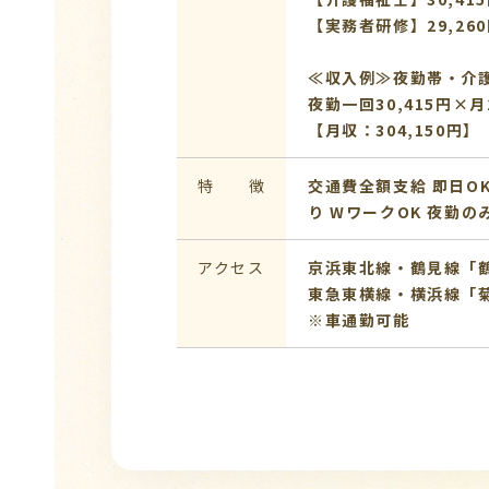
【実務者研修】29,260
≪収入例≫夜勤帯・介
夜勤一回30,415円×月1
【月収：304,150円】
特 徴
交通費全額支給
即日O
り
WワークOK
夜勤の
アクセス
京浜東北線・鶴見線「鶴
東急東横線・横浜線「菊
※車通勤可能