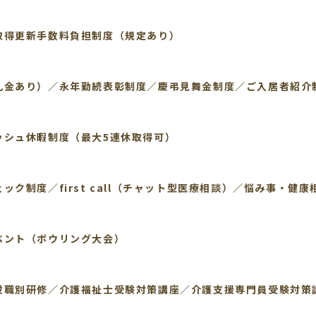
取得更新手数料負担制度（規定あり）
礼金あり）／永年勤続表彰制度／慶弔見舞金制度／ご入居者紹介
ッシュ休暇制度（最大5連休取得可）
ック制度／first call（チャット型医療相談）／悩み事・健康
ベント（ボウリング大会）
役職別研修／介護福祉士受験対策講座／介護支援専門員受験対策