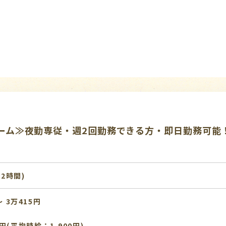
人ホーム≫夜勤専従・週2回勤務できる方・即日勤務可
:2時間)
〜 3万415円
円(平均時給：1,900円)