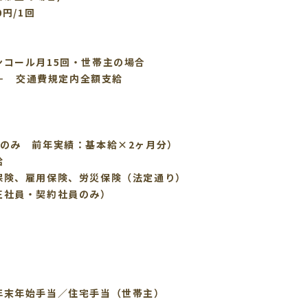
0円/1回
ンコール月15回・世帯主の場合
 ＋ 交通費規定内全額支給
員のみ 前年実績：基本給×2ヶ月分）
給
保険、雇用保険、労災保険（法定通り）
正社員・契約社員のみ）
年末年始手当／住宅手当（世帯主）