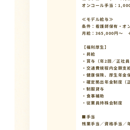
オンコール手当：1,00
≪モデル給与≫
条件：看護師保有・オ
月給：365,000円～
【福利厚生】
・昇給
・賞与（年2回／正社
・交通費規程内全額支
・健康保険、厚生年金
・確定拠出年金制度（
・制服貸与
・食事補助
・従業員持株会制度
■手当
残業手当／資格手当／