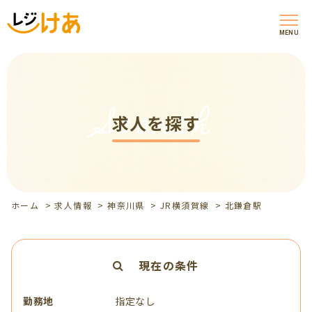
MENU
Search
求人を探す
ホーム
>
求人情報
>
神奈川県
>
JR横須賀線
>
北鎌倉駅
現在の条件
勤務地
指定なし