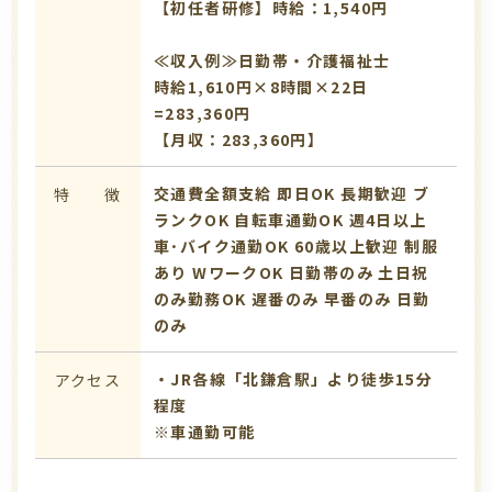
【初任者研修】時給：1,540円
≪収入例≫日勤帯・介護福祉士
時給1,610円×8時間×22日
=283,360円
【月収：283,360円】
交通費全額支給
即日OK
長期歓迎
ブ
特 徴
ランクOK
自転車通勤OK
週4日以上
車･バイク通勤OK
60歳以上歓迎
制服
あり
WワークOK
日勤帯のみ
土日祝
のみ勤務OK
遅番のみ
早番のみ
日勤
のみ
・JR各線「北鎌倉駅」より徒歩15分
アクセス
程度
※車通勤可能