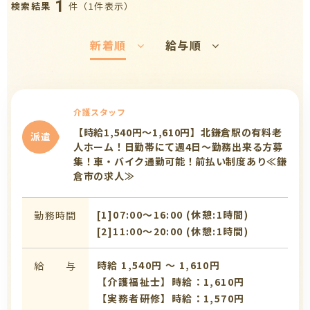
1
件（1件表示）
検索結果
新着順
給与順
介護スタッフ
【時給1,540円～1,610円】北鎌倉駅の有料老
派遣
人ホーム！日勤帯にて週4日～勤務出来る方募
集！車・バイク通勤可能！前払い制度あり≪鎌
倉市の求人≫
[1]07:00〜16:00 (休憩:1時間)
勤務時間
[2]11:00〜20:00 (休憩:1時間)
時給 1,540円 〜 1,610円
給 与
【介護福祉士】時給：1,610円
【実務者研修】時給：1,570円