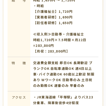
給 与
・時給
【介護福祉士】1,720円
【実務者研修】1,690円
【初任者研修】1,650円
≪収入例≫日勤帯・介護福祉士
時給1,720円×7.5時間×月22日
=283,800円
【月収：283,800円】
交通費全額支給
即日OK
長期歓迎
ブ
特 徴
ランクOK
自転車通勤OK
週4日以上
車･バイク通勤OK
60歳以上歓迎
制服
あり
WワークOK
日勤帯のみ
土日祝
のみ勤務OK
遅番のみ
早番のみ
・JR東海道線「平塚駅」よりバス23
アクセス
分乗車、降車後徒歩4分程度