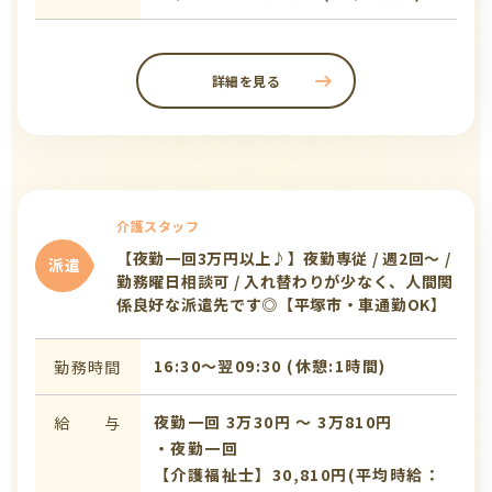
詳細を見る
介護スタッフ
【夜勤一回3万円以上♪】夜勤専従 / 週2回～ /
派遣
勤務曜日相談可 / 入れ替わりが少なく、人間関
係良好な派遣先です◎【平塚市・車通勤OK】
16:30〜翌09:30 (休憩:1時間)
勤務時間
夜勤一回 3万30円 〜 3万810円
給 与
・夜勤一回
【介護福祉士】30,810円(平均時給：