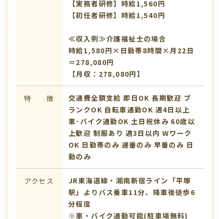
【実務者研修】時給1,560円
【初任者研修】時給1,540円
≪収入例≫介護福祉士の場合
時給1,580円×日勤帯8時間×月22日
＝278,080円
【月収：278,080円】
交通費全額支給
即日OK
長期歓迎
ブ
特 徴
ランクOK
自転車通勤OK
週4日以上
車･バイク通勤OK
土日祝休み
60歳以
上歓迎
制服あり
週3日以内
Wワーク
OK
日勤帯のみ
遅番のみ
早番のみ
日
勤のみ
JR東海道線・湘南新宿ライン「平塚
アクセス
駅」よりバス乗車11分、降車後徒歩6
分程度
※車・バイク通勤可能(駐車場無料)