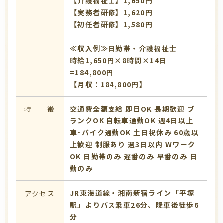
【介護福祉士】1,650円
【実務者研修】1,620円
【初任者研修】1,580円
≪収入例≫日勤帯・介護福祉士
時給1,650円×8時間×14日
=184,800円
【月収：184,800円】
交通費全額支給
即日OK
長期歓迎
ブ
特 徴
ランクOK
自転車通勤OK
週4日以上
車･バイク通勤OK
土日祝休み
60歳以
上歓迎
制服あり
週3日以内
Wワーク
OK
日勤帯のみ
遅番のみ
早番のみ
日
勤のみ
JR東海道線・湘南新宿ライン「平塚
アクセス
駅」よりバス乗車26分、降車後徒歩6
分