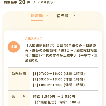
20
件（1〜10件表示）
検索結果
新着順
給与順
介護スタッフ
【人間関係良好◎】日勤帯(早番のみ・日勤の
派遣
み・遅番のみ相談可) / 週3日～ / 勤務曜日相談
可 / 幅広い年代の方々が活躍中♪【平塚市・車
通勤OK】
[1]07:00〜16:00 (休憩:1時間)
勤務時間
[2]09:00〜18:00 (休憩:1時間)
[3]10:00〜19:00 (休憩:1時間)
時給 1,540円 〜 1,580円
給 与
【介護福祉士】時給1,580円