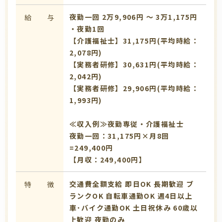
夜勤一回 2万9,906円 〜 3万1,175円
給 与
・夜勤1回
【介護福祉士】31,175円(平均時給：
2,078円)
【実務者研修】30,631円(平均時給：
2,042円)
【実務者研修】29,906円(平均時給：
1,993円)
≪収入例≫夜勤専従・介護福祉士
夜勤一回：31,175円×月8回
=249,400円
【月収：249,400円】
交通費全額支給
即日OK
長期歓迎
ブ
特 徴
ランクOK
自転車通勤OK
週4日以上
車･バイク通勤OK
土日祝休み
60歳以
上歓迎
夜勤のみ