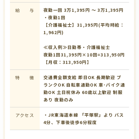
夜勤一回 3万1,395円 〜 3万1,395円
給 与
・夜勤1回
【介護福祉士】31,395円(平均時給：
1,962円)
≪収入例≫日勤帯・介護福祉士
夜勤1回31,395円×10回=313,950円
【月収：313,950円】
交通費全額支給
即日OK
長期歓迎
ブ
特 徴
ランクOK
自転車通勤OK
車･バイク通
勤OK
土日祝休み
60歳以上歓迎
制服
あり
夜勤のみ
・JR東海道本線 「平塚駅」より バス
アクセス
4分、下車後徒歩6分程度