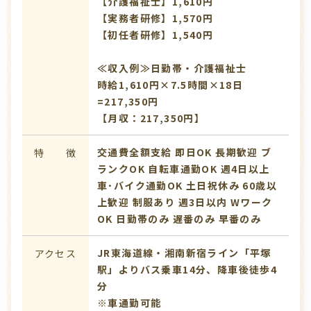
【介護福祉士】1,610円
【実務者研修】1,570円
【初任者研修】1,540円
≪収入例≫日勤帯・介護福祉士
時給1,610円×7.5時間×18日
=217,350円
【月収：217,350円】
交通費全額支給
即日OK
長期歓迎
ブ
特 徴
ランクOK
自転車通勤OK
週4日以上
車･バイク通勤OK
土日祝休み
60歳以
上歓迎
制服あり
週3日以内
Wワーク
OK
日勤帯のみ
遅番のみ
早番のみ
JR東海道線・湘南新宿ライン「平塚
アクセス
駅」よりバス乗車14分、降車後徒歩4
分
※車通勤可能