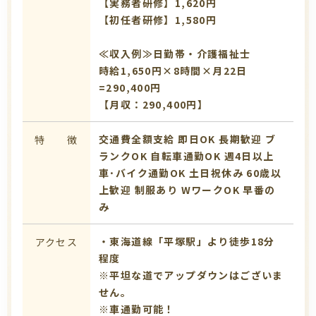
【実務者研修】1,620円
【初任者研修】1,580円
≪収入例≫日勤帯・介護福祉士
時給1,650円×8時間×月22日
=290,400円
【月収：290,400円】
交通費全額支給
即日OK
長期歓迎
ブ
特 徴
ランクOK
自転車通勤OK
週4日以上
車･バイク通勤OK
土日祝休み
60歳以
上歓迎
制服あり
WワークOK
早番の
み
・東海道線「平塚駅」より徒歩18分
アクセス
程度
※平坦な道でアップダウンはございま
せん。
※車通勤可能！