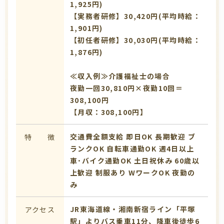
1,925円)
【実務者研修】30,420円(平均時給：
1,901円)
【初任者研修】30,030円(平均時給：
1,876円)
≪収入例≫介護福祉士の場合
夜勤一回30,810円×夜勤10回＝
308,100円
【月収：308,100円】
交通費全額支給
即日OK
長期歓迎
ブ
特 徴
ランクOK
自転車通勤OK
週4日以上
車･バイク通勤OK
土日祝休み
60歳以
上歓迎
制服あり
WワークOK
夜勤の
み
JR東海道線・湘南新宿ライン「平塚
アクセス
駅」よりバス乗車11分、降車後徒歩6