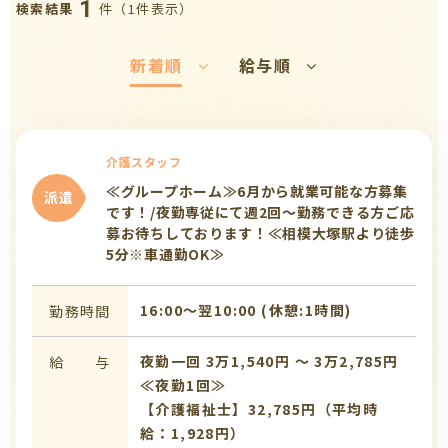
1
件（1件表示）
検索結果
新着順
給与順
介護スタッフ
≪グループホーム≫6月から就業可能な方募集
派遣
です！/夜勤専従にて週2回～勤務できる方ご応
募お待ちしております！≪相模大塚駅より徒歩
5分※車通勤OK≫
16:00〜翌10:00 (休憩:1時間)
勤務時間
夜勤一回 3万1,540円 〜 3万2,785円
給 与
≪夜勤1回≫
【介護福祉士】32,785円（平均時
給：1,928円）