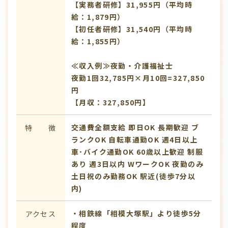
【実務者研修】31,955円（平均時
給：1,879円）
【初任者研修】31,540円（平均時
給：1,855円）
≪収入例≫夜勤・介護福祉士
夜勤1回32,785円×月10回=327,850
円
【月収：327,850円】
交通費全額支給
即日OK
長期歓迎
ブ
特 徴
ランクOK
自転車通勤OK
週4日以上
車･バイク通勤OK
60歳以上歓迎
制服
あり
週3日以内
WワークOK
夜勤のみ
土日祝のみ勤務OK
駅近(徒歩7分以
内)
・相鉄線「相模大塚駅」より徒歩5分
アクセス
程度